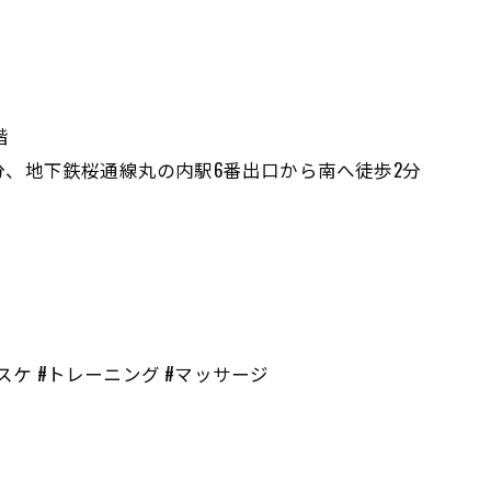
階
歩2分、地下鉄桜通線丸の内駅6番出口から南へ徒歩2分
バスケ #トレーニング #マッサージ