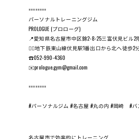
========
パーソナルトレーニングジム
PROLOGUE (プロローグ)
📍愛知県名古屋市中区錦2-8-25三富伏見ビル2
🏃‍♂️地下鉄東山線伏見駅1番出口から北へ徒
☎️052-990-4360
✉️prologue.gym@gmail.com
========
#パーソナルジム #名古屋 #丸の内 #岡崎 #
名古屋市で効率的にトレーニング