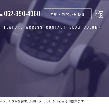
052-990-4360
体験・お問い合わせ
Q
FEATURE
ACCESS
CONTACT
BLOG
COLUMN
トレーニング
食事指導
ダイエット
筋トレ
美容
ソナルジムならPROLOGUE
BLOG
InBody計測出来ます！