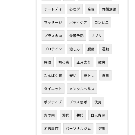
チートデイ
心理学
産後
骨盤調整
マッサージ
ボディケア
コンビニ
プラス志向
介護予防
サプリ
プロテイン
治し方
腰痛
運動
時間
初心者
正月太り
疲労
たんぱく質
安い
筋トレ
食事
ダイエット
メンタルヘルス
ポジティブ
プラス思考
伏見
丸の内
30代
40代
自己肯定
名古屋市
パーソナルジム
健康