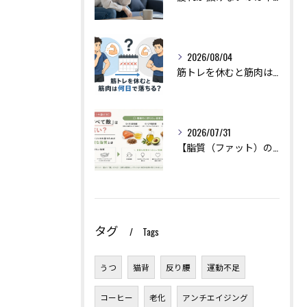
2026/08/04
筋トレを休むと筋肉は何日で落ちる？現役トレーナーが本当のところを解説
2026/07/31
【脂質（ファット）の選び方】「油はすべて敵」は大間違い？美肌とホルモンバランスを保つために摂るべき良質な脂質とは
タグ
Tags
うつ
猫背
反り腰
運動不足
コーヒー
老化
アンチエイジング