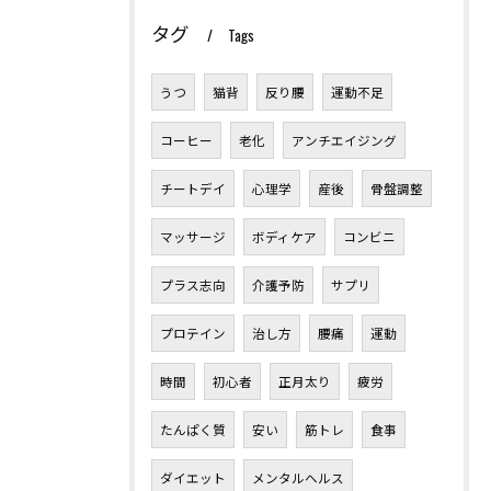
タグ
Tags
うつ
猫背
反り腰
運動不足
コーヒー
老化
アンチエイジング
チートデイ
心理学
産後
骨盤調整
マッサージ
ボディケア
コンビニ
プラス志向
介護予防
サプリ
プロテイン
治し方
腰痛
運動
時間
初心者
正月太り
疲労
たんぱく質
安い
筋トレ
食事
ダイエット
メンタルヘルス