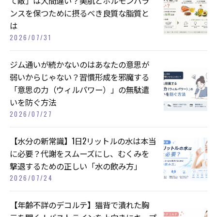
て敵」は大間違い？美肌とホルモンバラ
ンスを保つために摂るべき良質な脂質と
は
2026/07/31
ジム通いが続かないのはあなたの意思が
弱いからじゃない？習慣形成を邪魔する
「意思の力（ウィルパワー）」の無駄遣
いを防ぐ方法
2026/07/27
【水分の新常識】1日2リットルの水は本当
に必要？代謝をスムーズにし、むくみを
撃退するための正しい「水の飲み方」
2026/07/24
【年齢不詳のデコルテ】猫背で潰れた胸