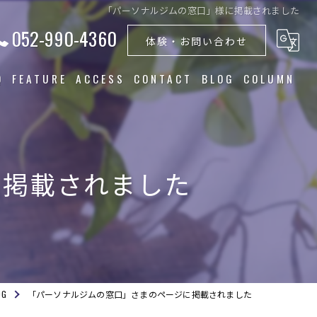
「パーソナルジムの窓口」様に掲載されました
052-990-4360
体験・お問い合わせ
Q
FEATURE
ACCESS
CONTACT
BLOG
COLUMN
トレーニング
食事指導
に掲載されました
ダイエット
筋トレ
美容
OG
「パーソナルジムの窓口」さまのページに掲載されました