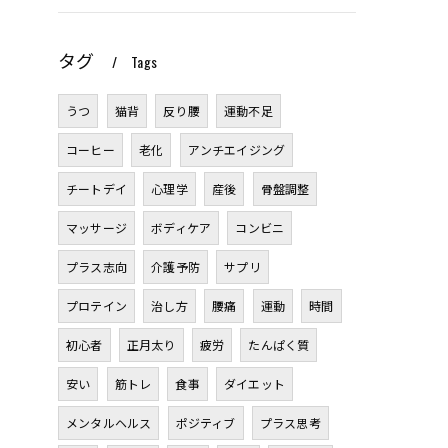
タグ
Tags
うつ
猫背
反り腰
運動不足
コーヒー
老化
アンチエイジング
チートデイ
心理学
産後
骨盤調整
マッサージ
ボディケア
コンビニ
プラス志向
介護予防
サプリ
プロテイン
治し方
腰痛
運動
時間
初心者
正月太り
疲労
たんぱく質
安い
筋トレ
食事
ダイエット
メンタルヘルス
ポジティブ
プラス思考