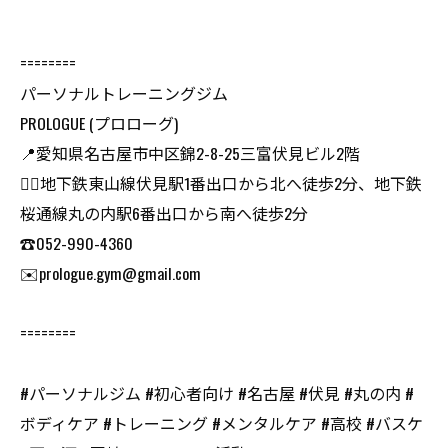
========
パーソナルトレーニングジム
PROLOGUE (プロローグ)
📍愛知県名古屋市中区錦2-8-25三富伏見ビル2階
🏃‍♂️地下鉄東山線伏見駅1番出口から北へ徒歩2分、地下鉄
桜通線丸の内駅6番出口から南へ徒歩2分
☎️052-990-4360
✉️prologue.gym@gmail.com
========
#パーソナルジム #初心者向け #名古屋 #伏見 #丸の内 #
ボディケア #トレーニング #メンタルケア #高校 #バスケ