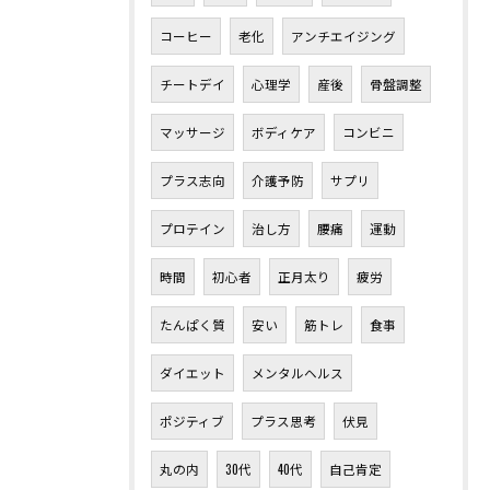
コーヒー
老化
アンチエイジング
チートデイ
心理学
産後
骨盤調整
マッサージ
ボディケア
コンビニ
プラス志向
介護予防
サプリ
プロテイン
治し方
腰痛
運動
時間
初心者
正月太り
疲労
たんぱく質
安い
筋トレ
食事
ダイエット
メンタルヘルス
ポジティブ
プラス思考
伏見
丸の内
30代
40代
自己肯定