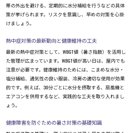
水分不足による健康リスクとその対策法
帯の外出を避ける、定期的に水分補給を行うなどの具体
症状別にみる熱中症の適切な処置法
策が挙げられます。リスクを意識し、早めの対策を心掛
軽度熱中症の症状と健康を守る初期対応
けましょう。
中等度の熱中症における健康的な対処法
熱中症対策の最新動向と健康維持の工夫
重度症状発生時の健康管理と応急処置法
最新の熱中症対策として、WBGT値（暑さ指数）を活用し
各段階で必要な健康観察と注意点
た管理が広まっています。WBGT値が高い日は、屋内でも
健康障害の進行を防ぐための見極め方
注意が必要です。健康維持のためには、こまめな水分・
症状ごとの健康サポート体制の整え方
塩分補給、通気性の良い服装、冷房の適切な使用が効果
軽度から重度までの熱中症症状と対策
的です。例えば、30分ごとに水分を摂取する、扇風機と
健康を保つための熱中症症状の見分け方
エアコンを併用するなど、実践的な工夫を取り入れまし
軽度症状時の健康維持と日常対策の実践
ょう。
中等度・重度の健康障害への段階的対応法
健康障害を防ぐための暑さ対策の基礎知識
健康観点からみる症状別の注意ポイント