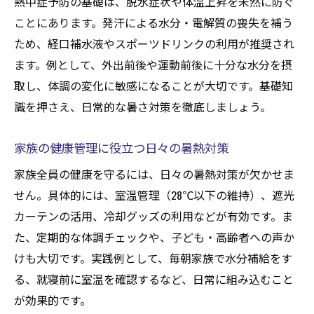
深刻な健康被害を防ぐための早期発見法
熱中症予防の基礎は、脱水症状や体温上昇を未然に防ぐ
ことにあります。発汗による水分・電解質の喪失を補う
健康を守るための正しい応急措置の手順
ため、経口補水液やスポーツドリンクの利用が推奨され
高齢者や子どもを守るための実践的な健康管理
ます。例として、外出前後や運動前後に十分な水分を摂
高齢者の健康と熱中症予防の生活習慣
取し、体調の変化に敏感になることが大切です。基礎知
子どもの健康を支える具体的な対策の実践
識を押さえ、日常的な暑さ対策を徹底しましょう。
健康障害を防ぐための家族でできる見守り
法
家族の健康管理に役立つ日々の暑熱対策
高齢者・子どもの健康リスクへの配慮方法
家族全員の健康を守るには、日々の暑熱対策が欠かせま
熱中症対策を日常に取り入れる健康管理術
せん。具体的には、室温管理（28℃以下の維持）、遮光
健康を守るための家庭内対話と情報共有
カーテンの活用、冷却グッズの利用などが有効です。ま
熱中症への理解が深まる専門用語の解説
た、定期的な体調チェックや、子ども・高齢者への声か
けも大切です。実践例として、毎朝家族で水分補給をす
健康と関連する熱中症専門用語の基礎知識
る、就寝前に室温を確認するなど、日常に組み込むこと
熱中症対策に役立つ医学用語のわかりやす
が効果的です。
い解説