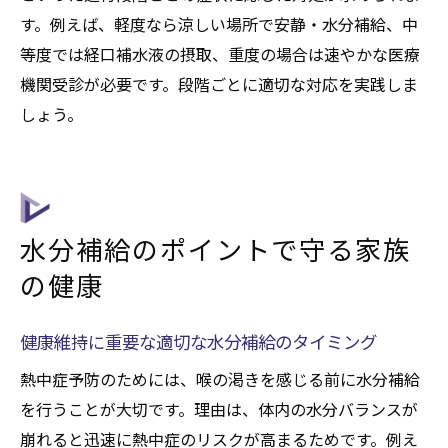
健康を維持するための熱中症予防総まとめ
す。例えば、軽度なら涼しい場所で安静・水分補給、中
健康を守る熱中症対策の基本事項の再確認
等度では経口補水液の摂取、重度の場合は速やかな医療
生活に根付く健康的な予防習慣のすすめ
機関受診が必要です。段階ごとに適切な対応を実践しま
家族を健康に保つための総合的な対策まと
しょう。
め
熱中症警戒アラートを活用した健康管理法
予防の徹底で健康障害を未然に防ぐポイン
ト
水分補給のポイントで守る家族
健康な毎日を送るための実践的まとめ
の健康
健康維持に重要な適切な水分補給のタイミング
熱中症予防のためには、喉の渇きを感じる前に水分補給
を行うことが大切です。理由は、体内の水分バランスが
崩れると迅速に熱中症のリスクが高まるためです。例え