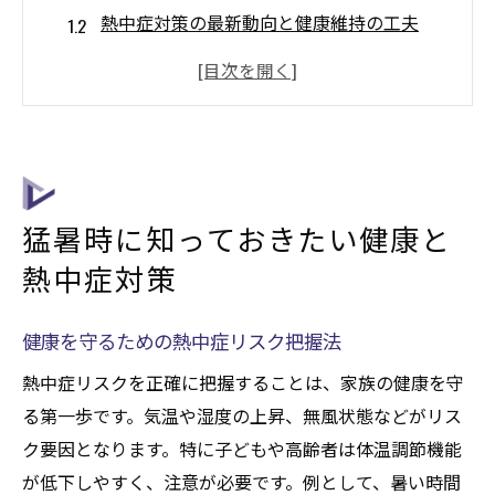
熱中症対策の最新動向と健康維持の工夫
健康障害を防ぐための暑さ対策の基礎知識
家族の健康管理に役立つ日々の暑熱対策
熱中症警戒アラートと健康情報の活用法
健康を損なわないための猛暑時の注意点
水分補給のポイントで守る家族の健康
猛暑時に知っておきたい健康と
健康維持に重要な適切な水分補給のタイミ
熱中症対策
ング
熱中症予防に役立つ水分摂取と健康の関係
健康を守るための熱中症リスク把握法
家族の健康を守る効果的な水分補給の方法
熱中症リスクを正確に把握することは、家族の健康を守
熱中症対策における健康的な飲み物の選び
る第一歩です。気温や湿度の上昇、無風状態などがリス
方
ク要因となります。特に子どもや高齢者は体温調節機能
健康障害を防ぐための水分管理のコツ
が低下しやすく、注意が必要です。例として、暑い時間