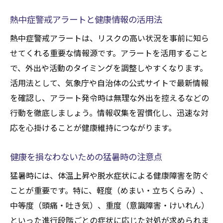
健康障害防止に知っておきたい重要キーワ
熱中症警戒アラートと健康情報の活用法
ード
熱中症警戒アラートは、リスクの高い状況を事前に知ら
専門用語から学ぶ熱中症の症状と健康管理
せてくれる重要な情報源です。アラートを活用すること
法
で、外出や活動のタイミングを調整しやすくなります。
健康維持のための用語理解と実践への応用
活用法として、気象庁や自治体の公式サイトで最新情報
熱中症警戒アラート等の用語と健康行動
を確認し、アラート発令時は無理な外出を控えるなどの
熱中症リスクを減らすための日常生活の工夫
行動を徹底しましょう。情報収集を習慣化し、迅速な対
健康を意識した室内環境と温度管理の工夫
応を心掛けることが健康維持につながります。
熱中症対策に役立つ毎日の生活習慣改善法
健康を損なわないための猛暑時の注意点
健康維持のための衣服と冷却グッズ活用術
猛暑時には、体温上昇や脱水症状による健康障害を防ぐ
日常でできる健康リスク回避のアイデア
ことが重要です。特に、軽度（めまい・立ちくらみ）、
家族全員で実践する熱中症予防の工夫
中等度（頭痛・吐き気）、重度（意識障害・けいれん）
健康障害を防ぐ日常的なチェックポイント
といった進行段階ごとの症状に応じた対処が求められま