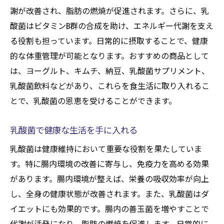
日常的に摂取する乳酸菌の選び方
謝が改善され、脂肪の燃焼が促進されます。さらに、乳
おすすめの乳酸菌種類と健康効果
酸菌はビタミンB群の合成を助け、エネルギー代謝を支え
る役割も担っています。日常的に摂取することで、健康
健康維持に最適な乳酸菌の種類
的な体重管理が可能となります。おすすめの商品として
乳酸菌種類で健康をサポートする
は、ヨーグルト、キムチ、納豆、乳酸菌サプリメント、
毎日取り入れたい乳酸菌の特徴
乳酸菌飲料などがあり、これらを食生活に取り入れるこ
乳酸菌種類の選び方と健康効果
とで、乳酸菌の恩恵を受けることができます。
乳酸菌の健康効果を最大限に引き出す
乳酸菌効果を最大化する方法
乳酸菌で健康な生活を手に入れる
健康効果を引き出す乳酸菌摂取法
乳酸菌は健康維持において重要な役割を果たしていま
乳酸菌の効果を高める摂取タイミング
す。特に腸内環境の改善に寄与し、免疫力を高める効果
効果を引き出す乳酸菌の取り方
があります。腸内環境が整えば、栄養の吸収効率が向上
し、全身の健康状態が改善されます。また、乳酸菌はダ
健康効果を最大化する乳酸菌利用法
イエットにも効果的です。腸内の善玉菌を増やすことで
乳酸菌で健康効果を高める工夫
代謝が活発になり、脂肪の燃焼を促進します。日常的に