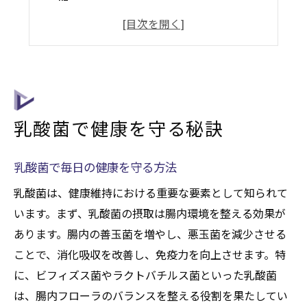
乳酸菌で健康な生活を手に入れる
健康を支える乳酸菌の効果とは
健康維持に役立つ乳酸菌の選び方
乳酸菌が健康に与える影響とは
腸内環境改善に最適な乳酸菌
乳酸菌で健康を守る秘訣
腸内環境を整えるための乳酸菌
乳酸菌で腸内環境を改善する方法
乳酸菌で毎日の健康を守る方法
健康な腸内環境を支える乳酸菌
乳酸菌は、健康維持における重要な要素として知られて
腸内環境改善に役立つ乳酸菌とは
います。まず、乳酸菌の摂取は腸内環境を整える効果が
腸内を整える乳酸菌の選び方
あります。腸内の善玉菌を増やし、悪玉菌を減少させる
乳酸菌が腸内環境に与える効果
ことで、消化吸収を改善し、免疫力を向上させます。特
乳酸菌でダイエット効果を実感
に、ビフィズス菌やラクトバチルス菌といった乳酸菌
は、腸内フローラのバランスを整える役割を果たしてい
乳酸菌でダイエット成功への道