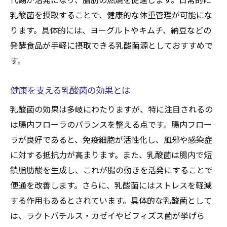
忙しい生活にぴったりの乳酸菌摂取法
乳酸菌を摂取することで、健康的な体重管理が可能にな
忙しくてもできる乳酸菌摂取法
ります。具体的には、ヨーグルトやキムチ、納豆などの
日常に取り入れやすい乳酸菌の摂取
発酵食品が手軽に摂取できる乳酸菌源としておすすめで
忙しい人のための乳酸菌活用法
す。
手軽に摂取できる乳酸菌の取り方
健康を支える乳酸菌の効果とは
忙しい日々でも乳酸菌を摂る方法
乳酸菌で健康維持を手軽に
乳酸菌の効果は多岐にわたりますが、特に注目されるの
は腸内フローラのバランスを整える点です。腸内フロー
信頼できる乳酸菌製品を見つける方法
ラが良好であると、免疫細胞が活性化し、風邪や感染症
信頼できる乳酸菌製品の見つけ方
に対する抵抗力が高まります。また、乳酸菌は腸内で短
安心して選べる乳酸菌製品のポイント
鎖脂肪酸を生成し、これが腸の動きを活発にすることで
乳酸菌製品選びのコツと注意点
便通を改善します。さらに、乳酸菌にはストレスを軽減
健康を支える乳酸菌製品の選び方
する作用もあるとされています。具体的な乳酸菌として
信頼性の高い乳酸菌製品を選ぶ基準
は、ラクトバチルス・カゼイやビフィズス菌が挙げら