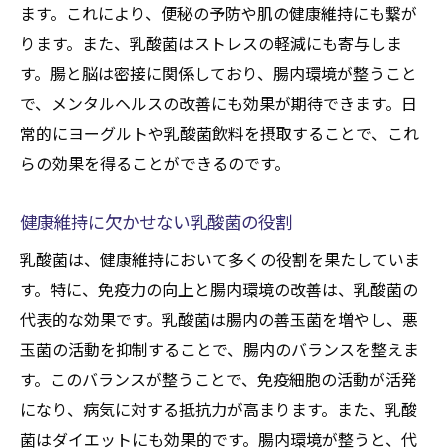
ます。これにより、便秘の予防や肌の健康維持にも繋が
ダイエットに乳酸菌が効く理由
ります。また、乳酸菌はストレスの軽減にも寄与しま
乳酸菌を活用したダイエット法
す。腸と脳は密接に関係しており、腸内環境が整うこと
乳酸菌でダイエット効果を引き出す
で、メンタルヘルスの改善にも効果が期待できます。日
健康的に痩せるための乳酸菌利用法
常的にヨーグルトや乳酸菌飲料を摂取することで、これ
乳酸菌でダイエットを加速する方法
らの効果を得ることができるのです。
免疫力を高める乳酸菌の選び方
健康維持に欠かせない乳酸菌の役割
免疫力を上げる乳酸菌の見つけ方
乳酸菌で免疫力を高める秘訣
乳酸菌は、健康維持において多くの役割を果たしていま
す。特に、免疫力の向上と腸内環境の改善は、乳酸菌の
健康維持に役立つ乳酸菌の選択法
代表的な効果です。乳酸菌は腸内の善玉菌を増やし、悪
乳酸菌が免疫力に与える影響とは
玉菌の活動を抑制することで、腸内のバランスを整えま
効果的に免疫力を強化する乳酸菌
す。このバランスが整うことで、免疫細胞の活動が活発
乳酸菌選びで免疫力をアップさせる
になり、病気に対する抵抗力が高まります。また、乳酸
毎日摂取したい乳酸菌の種類
菌はダイエットにも効果的です。腸内環境が整うと、代