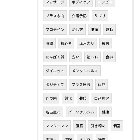
マッサージ
ボディケア
コンビニ
プラス志向
介護予防
サプリ
プロテイン
治し方
腰痛
運動
時間
初心者
正月太り
疲労
たんぱく質
安い
筋トレ
食事
ダイエット
メンタルヘルス
ポジティブ
プラス思考
伏見
丸の内
30代
40代
自己肯定
名古屋市
パーソナルジム
健康
マンツーマン
腹筋
引き締め
個室
脚痩せ
体験
おしり
筋肉