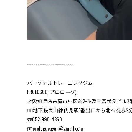
======================
パーソナルトレーニングジム
PROLOGUE (プロローグ)
📍愛知県名古屋市中区錦2-8-25三富伏見ビル2
🏃‍♂️地下鉄東山線伏見駅1番出口から北へ徒
☎️052-990-4360
✉️prologue.gym@gmail.com