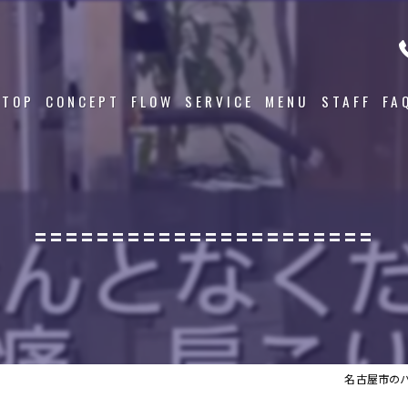
TOP
CONCEPT
FLOW
SERVICE
MENU
STAFF
FA
======================
名古屋市のパ