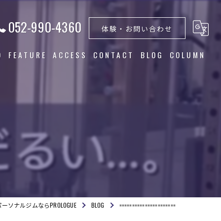
052-990-4360
体験・お問い合わせ
Q
FEATURE
ACCESS
CONTACT
BLOG
COLUMN
トレーニング
食事指導
ダイエット
筋トレ
美容
ーソナルジムならPROLOGUE
BLOG
======================