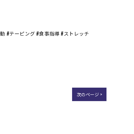
活動 #テーピング #食事指導 #ストレッチ
次のページ >