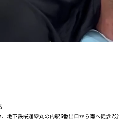
階
歩2分、地下鉄桜通線丸の内駅6番出口から南へ徒歩2分