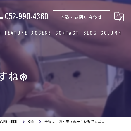
052-990-4360
体験・お問い合わせ
Q
FEATURE
ACCESS
CONTACT
BLOG
COLUMN
トレーニング
食事指導
ね❄️
ダイエット
筋トレ
美容
ROLOGUE
BLOG
今週は一段と寒さの厳しい週ですね❄️