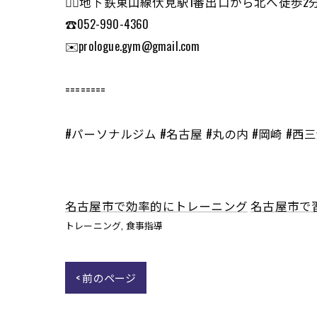
🏃‍♂️地下鉄東山線伏見駅1番出口から北へ徒
☎️052-990-4360
✉️prologue.gym@gmail.com
========
#パーソナルジム #名古屋 #丸の内 #岡崎 #西
名古屋市で効率的にトレーニング
名古屋市で
トレーニング
食事指導
< 前のページ