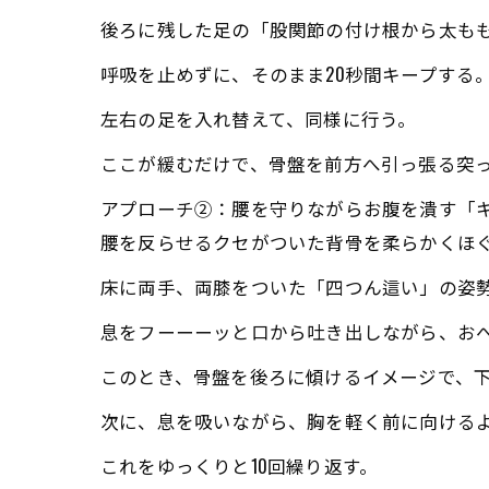
後ろに残した足の「股関節の付け根から太も
呼吸を止めずに、そのまま20秒間キープする
左右の足を入れ替えて、同様に行う。
ここが緩むだけで、骨盤を前方へ引っ張る突
アプローチ②：腰を守りながらお腹を潰す「
腰を反らせるクセがついた背骨を柔らかくほ
床に両手、両膝をついた「四つん這い」の姿
息をフーーーッと口から吐き出しながら、お
このとき、骨盤を後ろに傾けるイメージで、下
次に、息を吸いながら、胸を軽く前に向ける
これをゆっくりと10回繰り返す。