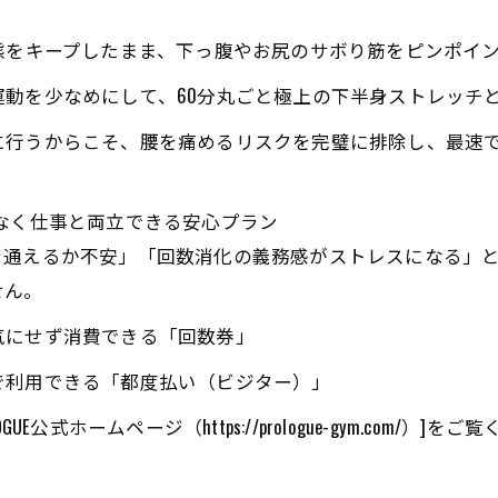
態をキープしたまま、下っ腹やお尻のサボり筋をピンポイ
動を少なめにして、60分丸ごと極上の下半身ストレッチ
に行うからこそ、腰を痛めるリスクを完璧に排除し、最速
なく仕事と両立できる安心プラン
を通えるか不安」「回数消化の義務感がストレスになる」
せん。
気にせず消費できる「回数券」
で利用できる「都度払い（ビジター）」
E公式ホームページ（https://prologue-gym.com
。