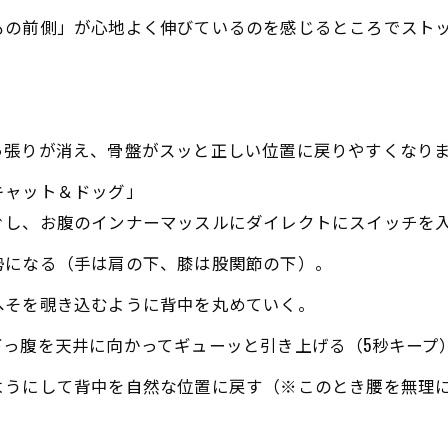
もの前側」が心地よく伸びているのを感じるところでスト
。
っ張りが消え、骨盤がスッと正しい位置に戻りやすくなり
キャット＆ドッグ」
ぐし、お腹のインナーマッスルにダイレクトにスイッチを
勢になる（手は肩の下、膝は股関節の下）。
へそを覗き込むように背中を丸めていく。
っ腹を天井に向かってギューッと引き上げる（5秒キープ
ようにして背中を自然な位置に戻す（※このとき腰を無理