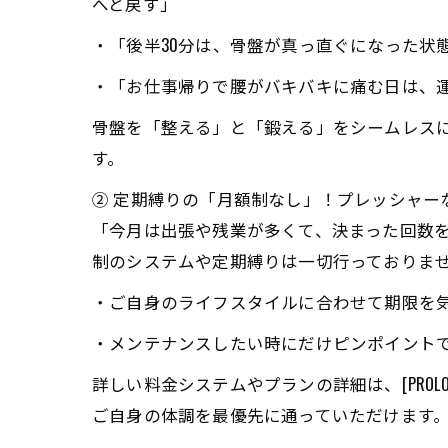
へと戻す」
・「後半30分は、骨盤が真っ直ぐになった状
・「お仕事帰りで腰がバキバキに痛む日は、運
骨盤を「整える」と「鍛える」をシームレス
す。
② 定期縛りの「月額制なし」！プレッシャー
「今月は出張や残業が多くて、決まった回数
制のシステムや定期縛りは一切行っておりま
・ご自身のライフスタイルに合わせて期限を
・メンテナンスしたい時にだけピンポイント
詳しい料金システムやプランの詳細は、[PROLOGU
ご自身の体調を最優先に通っていただけます