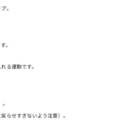
ップ。
ます。
入れる運動です。
）。
に反らせすぎないよう注意）。