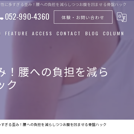
女性に多すぎる歪み！腰への負担を減らしつつお腹を凹ませる骨盤ハック
052-990-4360
体験・お問い合わせ
Q
FEATURE
ACCESS
CONTACT
BLOG
COLUMN
トレーニング
み！腰への負担を減ら
食事指導
ック
ダイエット
筋トレ
美容
多すぎる歪み！腰への負担を減らしつつお腹を凹ませる骨盤ハック