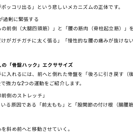
がポッコリ出る」という悲しいメカニズムの正体です。
が過剰に緊張する
もの前側（大腿四頭筋）」と「腰の筋肉（脊柱起立筋）」
だけがガチガチに太く張る」「慢性的な腰の痛みが抜けな
大人の「骨盤ハック」エクササイズ
手に入れるには、前へと倒れた骨盤を「後ろに引き戻す（
で強力な2つの運動をご紹介します。
節前側のストレッチ」
ている原因である「前太もも」と「股関節の付け根（腸腰
心を斜め前へと移動させていく。