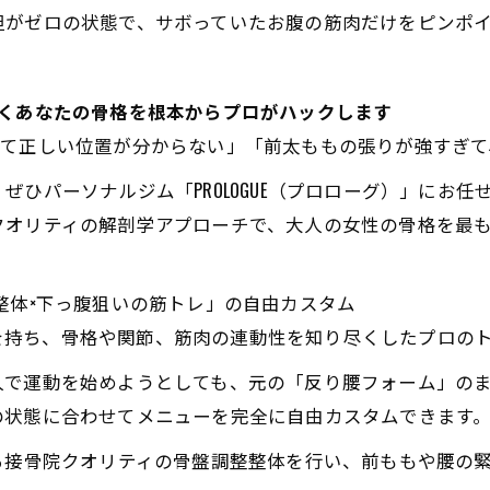
担がゼロの状態で、サボっていたお腹の筋肉だけをピンポ
ルを履くあなたの骨格を根本からプロがハックします
って正しい位置が分からない」「前太ももの張りが強すぎて
ぜひパーソナルジム「PROLOGUE（プロローグ）」にお
クオリティの解剖学アプローチで、大人の女性の骨格を最
整体×下っ腹狙いの筋トレ」の自由カスタム
経験を持ち、骨格や関節、筋肉の連動性を知り尽くしたプロ
人で運動を始めようとしても、元の「反り腰フォーム」の
の状態に合わせてメニューを完全に自由カスタムできます
る接骨院クオリティの骨盤調整整体を行い、前ももや腰の