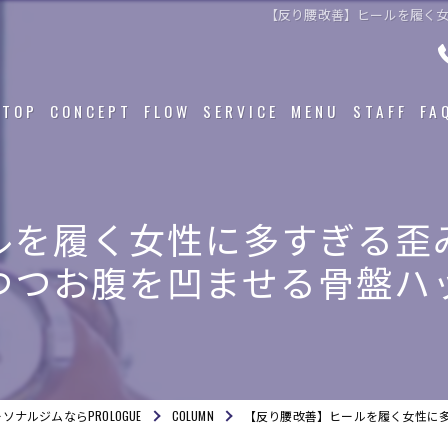
【反り腰改善】ヒールを履く
TOP
CONCEPT
FLOW
SERVICE
MENU
STAFF
FA
ルを履く女性に多すぎる歪
つつお腹を凹ませる骨盤ハ
ナルジムならPROLOGUE
COLUMN
【反り腰改善】ヒールを履く女性に