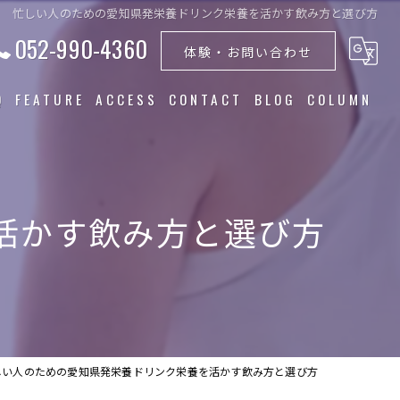
忙しい人のための愛知県発栄養ドリンク栄養を活かす飲み方と選び方
052-990-4360
体験・お問い合わせ
Q
FEATURE
ACCESS
CONTACT
BLOG
COLUMN
トレーニング
食事指導
活かす飲み方と選び方
ダイエット
筋トレ
美容
しい人のための愛知県発栄養ドリンク栄養を活かす飲み方と選び方