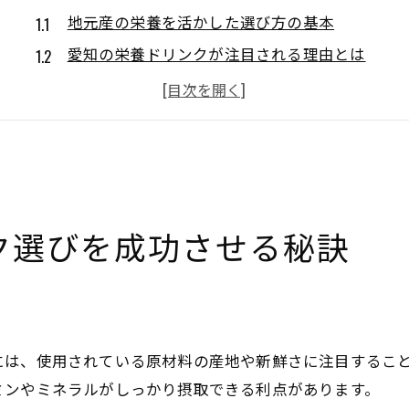
地元産の栄養を活かした選び方の基本
愛知の栄養ドリンクが注目される理由とは
栄養重視で選ぶ愛知のドリンクポイント
健康維持に役立つ栄養ドリンク活用法
栄養バランスを考えた新しい選択肢
疲れた体へ届ける愛知の栄養補給術
疲労回復に効果的な栄養補給の工夫
ク選びを成功させる秘訣
愛知県の栄養ドリンクで活力をサポート
疲れに効く栄養ドリンクの選び方ガイド
疲れやすい時期の栄養摂取ポイント
栄養成分と相性の良い飲み方を解説
には、使用されている原材料の産地や新鮮さに注目するこ
自然派志向が注目する愛知県発の栄養ドリンク事情
ミンやミネラルがしっかり摂取できる利点があります。
自然素材にこだわる栄養ドリンクの魅力