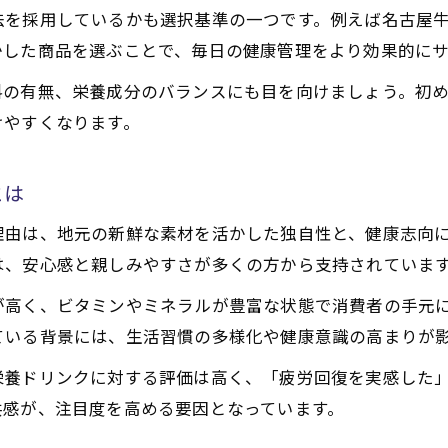
法を採用しているかも選択基準の一つです。例えば名古屋
愛知の自然派栄養飲料が選ばれる理由
かした商品を選ぶことで、毎日の健康管理をより効果的に
自然志向と栄養バランスの両立方法
料の有無、栄養成分のバランスにも目を向けましょう。初
無添加で安心な栄養ドリンクの探し方
けやすくなります。
地元産栄養素材の注目ポイントを解説
栄養バランスを考えたドリンク活用法を解説
とは
日常で役立つ栄養バランスの整え方
理由は、地元の新鮮な素材を活かした独自性と、健康志向
栄養ドリンクを効果的に飲むタイミング
は、安心感と親しみやすさが多くの方から支持されていま
愛知県産素材で栄養バランスを強化
が高く、ビタミンやミネラルが豊富な状態で消費者の手元
ビタミン補給に適した飲み方提案
ている背景には、生活習慣の多様化や健康意識の高まりが
栄養不足を補う活用法とポイント
栄養ドリンクに対する評価は高く、「疲労回復を実感した
効率的な栄養摂取が叶う愛知の実践例
共感が、注目度を高める要因となっています。
愛知で人気の栄養ドリンク実践活用法