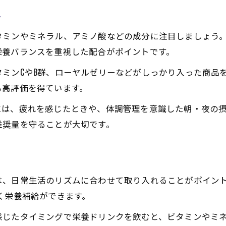
栄養補給を時短で叶える飲み方の工夫
ト
効率的な栄養摂取のための具体的事例
タミンやミネラル、アミノ酸などの成分に注目しましょう
忙しい日に最適な栄養ドリンクの選択
栄養バランスを重視した配合がポイントです。
愛知の栄養素材を活かした摂取方法
ミンCやB群、ローヤルゼリーなどがしっかり入った商品
風邪予防と回復に役立つ栄養ドリンク活用術
も高評価を得ています。
風邪予防に役立つ栄養ドリンクの選び方
栄養ドリンクは風邪回復に効果ある？
には、疲れを感じたときや、体調管理を意識した朝・夜の
推奨量を守ることが大切です。
風邪時におすすめの栄養補給タイミング
回復を促す栄養成分とその働きを解説
愛知の栄養ドリンクで免疫力サポート
は、日常生活のリズムに合わせて取り入れることがポイン
く栄養補給ができます。
感じたタイミングで栄養ドリンクを飲むと、ビタミンやミ