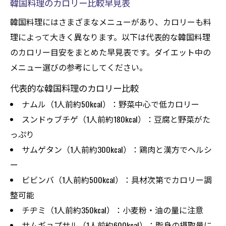
韓国料理のカロリー比較早見表
韓国料理にはさまざまなメニューがあり、カロリーも料
理によって大きく異なります。以下は代表的な韓国料理
のカロリー目安をまとめた早見表です。ダイエット中の
メニュー選びの参考にしてください。
代表的な韓国料理のカロリー比較
ナムル（1人前約50kcal）：野菜中心で低カロリー
スンドゥブチゲ（1人前約180kcal）：豆腐と野菜がた
っぷり
サムゲタン（1人前約300kcal）：鶏肉と漢方でヘルシ
ー
ビビンバ（1人前約500kcal）：具材次第でカロリー調
整可能
チヂミ（1人前約350kcal）：小麦粉・油の量に注意
サムギョプサル（1人前約600kcal）：脂身の摂取量に