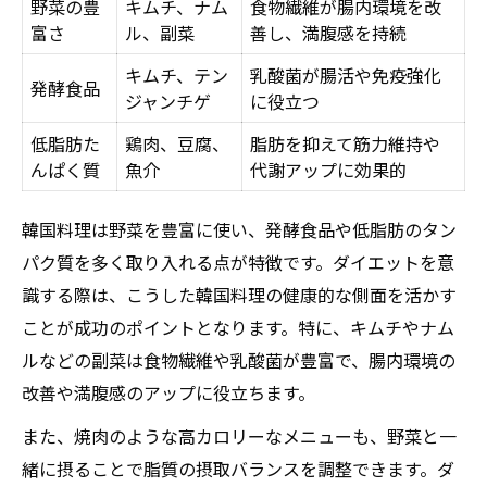
野菜の豊
キムチ、ナム
食物繊維が腸内環境を改
富さ
ル、副菜
善し、満腹感を持続
キムチ、テン
乳酸菌が腸活や免疫強化
発酵食品
ジャンチゲ
に役立つ
低脂肪た
鶏肉、豆腐、
脂肪を抑えて筋力維持や
んぱく質
魚介
代謝アップに効果的
韓国料理は野菜を豊富に使い、発酵食品や低脂肪のタン
パク質を多く取り入れる点が特徴です。ダイエットを意
識する際は、こうした韓国料理の健康的な側面を活かす
ことが成功のポイントとなります。特に、キムチやナム
ルなどの副菜は食物繊維や乳酸菌が豊富で、腸内環境の
改善や満腹感のアップに役立ちます。
また、焼肉のような高カロリーなメニューも、野菜と一
緒に摂ることで脂質の摂取バランスを調整できます。ダ