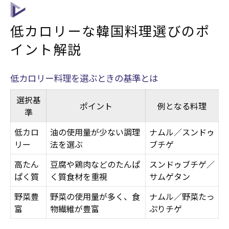
低カロリーな韓国料理選びのポ
イント解説
低カロリー料理を選ぶときの基準とは
選択基
ポイント
例となる料理
準
低カロ
油の使用量が少ない調理
ナムル／スンドゥ
リー
法を選ぶ
ブチゲ
高たん
豆腐や鶏肉などのたんぱ
スンドゥブチゲ／
ぱく質
く質食材を重視
サムゲタン
野菜豊
野菜の使用量が多く、食
ナムル／野菜たっ
富
物繊維が豊富
ぷりチゲ