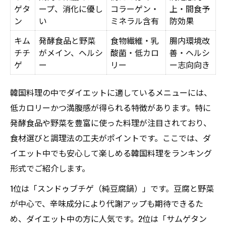
ゲタ
ープ、消化に優し
コラーゲン・
上・間食予
ン
い
ミネラル含有
防効果
キム
発酵食品と野菜
食物繊維・乳
腸内環境改
チチ
がメイン、ヘルシ
酸菌・低カロ
善・ヘルシ
ゲ
ー
リー
ー志向向き
韓国料理の中でダイエットに適しているメニューには、
低カロリーかつ満腹感が得られる特徴があります。特に
発酵食品や野菜を豊富に使った料理が注目されており、
食材選びと調理法の工夫がポイントです。ここでは、ダ
イエット中でも安心して楽しめる韓国料理をランキング
形式でご紹介します。
1位は「スンドゥブチゲ（純豆腐鍋）」です。豆腐と野菜
が中心で、辛味成分により代謝アップも期待できるた
め、ダイエット中の方に人気です。2位は「サムゲタン