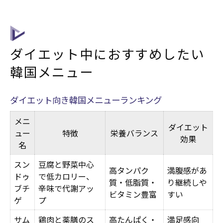
ダイエット中におすすめしたい
韓国メニュー
ダイエット向き韓国メニューランキング
メニ
ダイエット
ュー
特徴
栄養バランス
効果
名
スン
豆腐と野菜中心
高タンパク
満腹感があ
ドゥ
で低カロリー、
質・低脂質・
り継続しや
ブチ
辛味で代謝アッ
ビタミン豊富
すい
ゲ
プ
サム
鶏肉と薬膳のス
高たんぱく・
満足感向