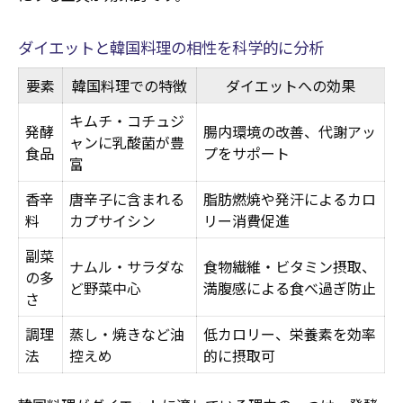
ダイエットと韓国料理の相性を科学的に分析
要素
韓国料理での特徴
ダイエットへの効果
キムチ・コチュジ
発酵
腸内環境の改善、代謝アッ
ャンに乳酸菌が豊
食品
プをサポート
富
香辛
唐辛子に含まれる
脂肪燃焼や発汗によるカロ
料
カプサイシン
リー消費促進
副菜
ナムル・サラダな
食物繊維・ビタミン摂取、
の多
ど野菜中心
満腹感による食べ過ぎ防止
さ
調理
蒸し・焼きなど油
低カロリー、栄養素を効率
法
控えめ
的に摂取可