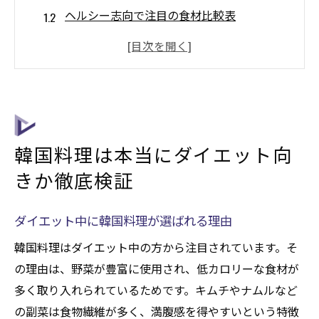
ヘルシー志向で注目の食材比較表
カロリー控えめな韓国料理の特徴解説
ダイエットと韓国料理の相性を科学的に分
析
脂質や糖質が気になる方必見の韓国料理
話題の韓国料理で叶えるヘルシーダイエット法
韓国料理は本当にダイエット向
話題の韓国料理でダイエットを成功させる
きか徹底検証
秘訣
ダイエット向きの調理法を取り入れるコツ
ダイエット中に韓国料理が選ばれる理由
韓国料理のヘルシーポイント一覧表
韓国料理はダイエット中の方から注目されています。そ
低カロリーで満足感を得る食べ方テクニッ
の理由は、野菜が豊富に使用され、低カロリーな食材が
ク
多く取り入れられているためです。キムチやナムルなど
韓国料理で太らないための実践例
の副菜は食物繊維が多く、満腹感を得やすいという特徴