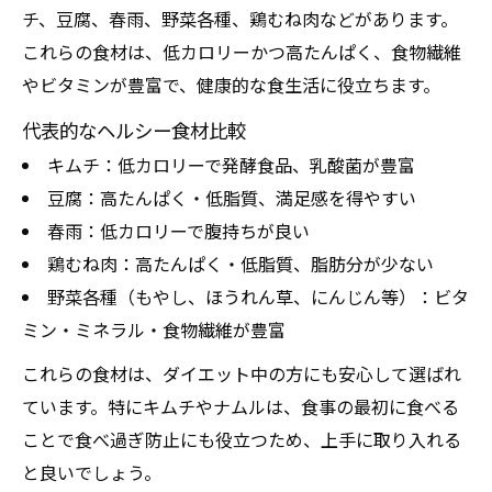
チ、豆腐、春雨、野菜各種、鶏むね肉などがあります。
ダイエットに役立つ野菜の使い方比較
これらの食材は、低カロリーかつ高たんぱく、食物繊維
韓国料理に含まれる美容成分の秘密
やビタミンが豊富で、健康的な食生活に役立ちます。
野菜摂取がダイエットに与える影響
代表的なヘルシー食材比較
健康維持におすすめの韓国料理特集
キムチ：低カロリーで発酵食品、乳酸菌が豊富
ダイエットをサポートする韓国料理ランキング
豆腐：高たんぱく・低脂質、満足感を得やすい
ダイエットサポート韓国料理ベスト3
春雨：低カロリーで腹持ちが良い
高タンパク低脂質なメニュー比較
鶏むね肉：高たんぱく・低脂質、脂肪分が少ない
ダイエット中に人気の韓国料理特集
野菜各種（もやし、ほうれん草、にんじん等）：ビタ
ミン・ミネラル・食物繊維が豊富
満足感が得られるおすすめランキング
話題のヘルシー韓国料理を徹底比較
これらの食材は、ダイエット中の方にも安心して選ばれ
ています。特にキムチやナムルは、食事の最初に食べる
ことで食べ過ぎ防止にも役立つため、上手に取り入れる
と良いでしょう。