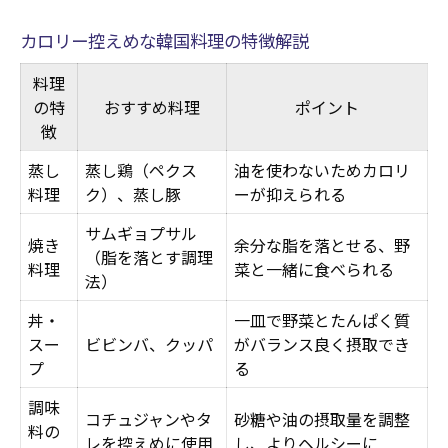
カロリー控えめな韓国料理の特徴解説
料理
の特
おすすめ料理
ポイント
徴
蒸し
蒸し鶏（ペクス
油を使わないためカロリ
料理
ク）、蒸し豚
ーが抑えられる
サムギョプサル
焼き
余分な脂を落とせる、野
（脂を落とす調理
料理
菜と一緒に食べられる
法）
丼・
一皿で野菜とたんぱく質
スー
ビビンバ、クッパ
がバランス良く摂取でき
プ
る
調味
コチュジャンやタ
砂糖や油の摂取量を調整
料の
レを控えめに使用
し、よりヘルシーに