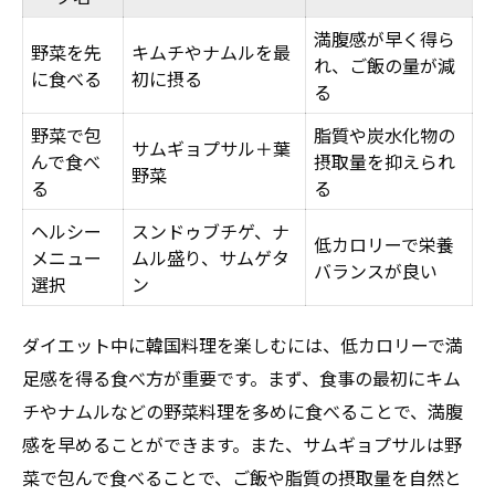
満腹感が早く得ら
野菜を先
キムチやナムルを最
れ、ご飯の量が減
に食べる
初に摂る
る
野菜で包
脂質や炭水化物の
サムギョプサル＋葉
んで食べ
摂取量を抑えられ
野菜
る
る
ヘルシー
スンドゥブチゲ、ナ
低カロリーで栄養
メニュー
ムル盛り、サムゲタ
バランスが良い
選択
ン
ダイエット中に韓国料理を楽しむには、低カロリーで満
足感を得る食べ方が重要です。まず、食事の最初にキム
チやナムルなどの野菜料理を多めに食べることで、満腹
感を早めることができます。また、サムギョプサルは野
菜で包んで食べることで、ご飯や脂質の摂取量を自然と