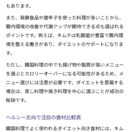
低カロリーな韓国料理選びのポイント解説
もあります。
低カロリー料理を選ぶときの基準とは
また、発酵食品や唐辛子を使った料理が多いことから、
韓国料理のカロリー比較早見表
腸内環境の改善や代謝アップが期待できる点も選ばれる
野菜たっぷりメニューの選び方ガイド
ポイントです。例えば、キムチは乳酸菌が豊富で腸内環
ダイエットを意識した調理法別おすすめ
境を整える働きがあり、ダイエットのサポートになりま
脂質を抑えた韓国料理の見極め方
す。
ダイエット中におすすめしたい韓国メニュー
ただし、韓国料理の中でも揚げ物や脂質が高いメニュー
ダイエット向き韓国メニューランキング
を選ぶとカロリーオーバーになる可能性があるため、メ
野菜中心のおすすめメニューセレクト
ニュー選びには注意が必要です。ダイエットを意識する
場合は、蒸し料理や焼き料理を中心に選ぶことが成功の
ヘルシーな韓国料理を楽しむ方法
秘訣です。
ダイエット成功者が選ぶメニューとは
カロリーを抑える韓国料理の工夫例
ヘルシー志向で注目の食材比較表
野菜豊富な韓国料理が持つ健康効果とは
韓国料理でよく使われるダイエット向き食材には、キム
野菜たっぷり韓国料理の栄養効果