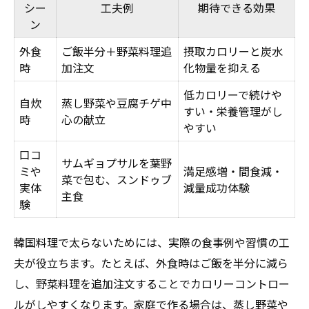
シー
工夫例
期待できる効果
ン
外食
ご飯半分＋野菜料理追
摂取カロリーと炭水
時
加注文
化物量を抑える
低カロリーで続けや
自炊
蒸し野菜や豆腐チゲ中
すい・栄養管理がし
時
心の献立
やすい
口コ
サムギョプサルを葉野
ミや
満足感増・間食減・
菜で包む、スンドゥブ
実体
減量成功体験
主食
験
韓国料理で太らないためには、実際の食事例や習慣の工
夫が役立ちます。たとえば、外食時はご飯を半分に減ら
し、野菜料理を追加注文することでカロリーコントロー
ルがしやすくなります。家庭で作る場合は、蒸し野菜や