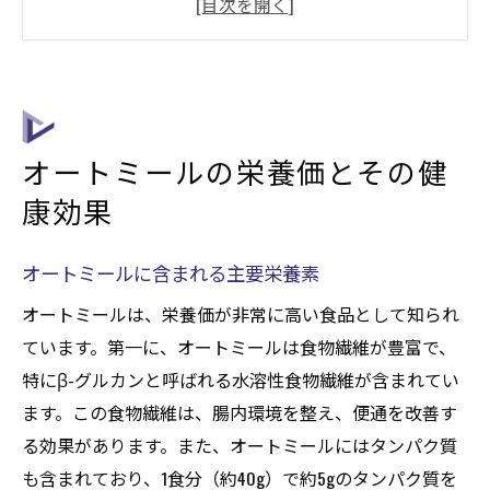
ダイエットにおけるオートミールの役割
オートミールの血糖値への影響
オートミールが心臓病予防に効果的な理由
オートミールの抗酸化作用について
オートミールの栄養価とその健
オートミールを使った健康的な朝食のレシピ
康効果
フルーツとナッツを使ったオートミールボ
ウル
オートミールに含まれる主要栄養素
プロテイン豊富なオートミールの作り方
オートミールは、栄養価が非常に高い食品として知られ
スムージー風オートミールの提案
ています。第一に、オートミールは食物繊維が豊富で、
忙しい朝に最適なオーバーナイトオートミ
特にβ-グルカンと呼ばれる水溶性食物繊維が含まれてい
ール
ます。この食物繊維は、腸内環境を整え、便通を改善す
オートミールパンケーキでエネルギーチャ
る効果があります。また、オートミールにはタンパク質
ージ
も含まれており、1食分（約40g）で約5gのタンパク質を