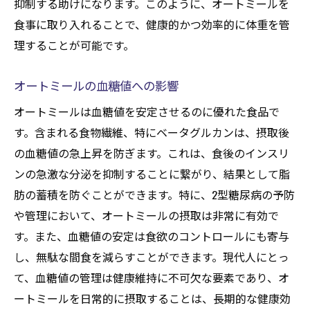
抑制する助けになります。このように、オートミールを
オートミールを使ったヘルシーなスナック
食事に取り入れることで、健康的かつ効率的に体重を管
オートミールとチョコレートの組み合わせ
理することが可能です。
オートミール入りスムージーの提案
オートミールを使った野菜料理
オートミールの血糖値への影響
オートミールで作るデザートレシピ
オートミールは血糖値を安定させるのに優れた食品で
オートミールの栄養価を引き出す調理法
す。含まれる食物繊維、特にベータグルカンは、摂取後
の血糖値の急上昇を防ぎます。これは、食後のインスリ
オートミールの発酵調理の可能性
ンの急激な分泌を抑制することに繋がり、結果として脂
オートミールの栄養を保つ保存方法
肪の蓄積を防ぐことができます。特に、2型糖尿病の予防
オートミールを使った発酵食品の作り方
や管理において、オートミールの摂取は非常に有効で
オートミールと発酵の健康効果
す。また、血糖値の安定は食欲のコントロールにも寄与
オートミールに最適な調味料の組み合わせ
し、無駄な間食を減らすことができます。現代人にとっ
オートミールを使った新しい調理法の提案
て、血糖値の管理は健康維持に不可欠な要素であり、オ
ダイエットに最適なオートミールレシピの紹介
ートミールを日常的に摂取することは、長期的な健康効