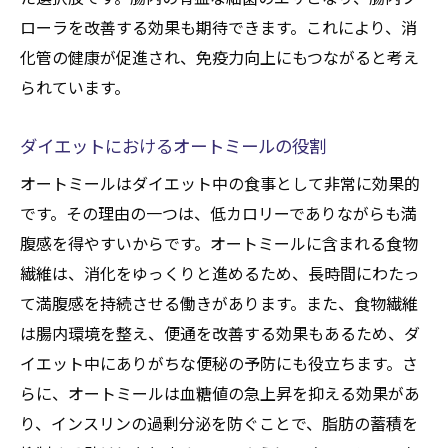
ローラを改善する効果も期待できます。これにより、消
リット
化管の健康が促進され、免疫力向上にもつながると考え
カロリーコントロールに役立つオートミー
られています。
ル
オートミールを使った間食の工夫
ダイエットにおけるオートミールの役割
驚くべきオートミールの栄養効果とは
オートミールはダイエット中の食事として非常に効果的
オートミールの栄養成分表
です。その理由の一つは、低カロリーでありながらも満
オートミールのビタミンとミネラル
腹感を得やすいからです。オートミールに含まれる食物
オートミールが持つ特有の成分
繊維は、消化をゆっくりと進めるため、長時間にわたっ
オートミールの栄養吸収を促進する食べ方
て満腹感を持続させる働きがあります。また、食物繊維
オートミールの低GI値がもたらす健康効果
は腸内環境を整え、便通を改善する効果もあるため、ダ
イエット中にありがちな便秘の予防にも役立ちます。さ
オートミールと腸内環境の関係
らに、オートミールは血糖値の急上昇を抑える効果があ
オートミールを使った簡単で美味しいレシピ
り、インスリンの過剰分泌を防ぐことで、脂肪の蓄積を
オートミールクッキーの作り方