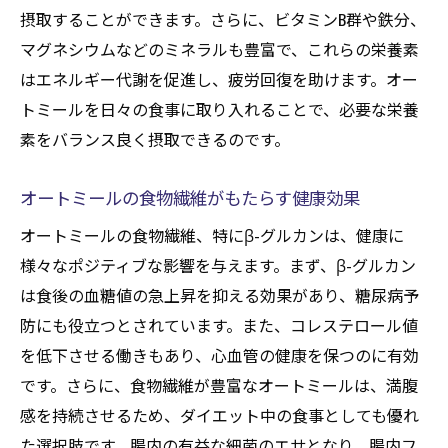
オートミール入り卵焼きの健康効果
摂取することができます。さらに、ビタミンB群や鉄分、
オートミールの調理法とその栄養価向上のコツ
マグネシウムなどのミネラルも豊富で、これらの栄養素
オートミールを美味しくする秘訣
はエネルギー代謝を促進し、疲労回復を助けます。オー
トミールを日々の食事に取り入れることで、必要な栄養
オートミールの浸水時間について
素をバランス良く摂取できるのです。
オートミールの栄養を引き出す調理温度
オートミールに合うスパイスとその効果
オートミールの食物繊維がもたらす健康効果
オートミールを使ったスープの作り方
オートミールの食物繊維、特にβ-グルカンは、健康に
電子レンジで簡単調理する方法
様々なポジティブな影響を与えます。まず、β-グルカン
ダイエットに効くオートミールの取り入れ方
は食後の血糖値の急上昇を抑える効果があり、糖尿病予
日々の食事にオートミールを取り入れる方
防にも役立つとされています。また、コレステロール値
法
を低下させる働きもあり、心血管の健康を保つのに有効
オートミールの摂取タイミングとその効果
です。さらに、食物繊維が豊富なオートミールは、満腹
オートミールで満腹感を得る工夫
感を持続させるため、ダイエット中の食事としても優れ
た選択肢です。腸内の有益な細菌のエサとなり、腸内フ
オートミールダイエットのメリットとデメ