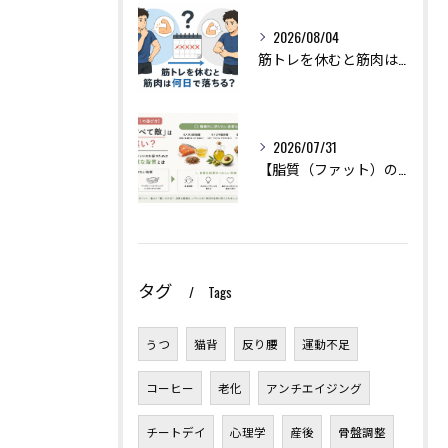
2026/08/04
筋トレを休むと筋肉は何日で落ちる？現役トレーナーが本当のところを解説
2026/07/31
【脂質（ファット）の選び方】「油はすべて敵」は大間違い？美肌とホルモンバランスを保つために摂るべき良質な脂質とは
タグ
Tags
うつ
猫背
反り腰
運動不足
コーヒー
老化
アンチエイジング
チートデイ
心理学
産後
骨盤調整