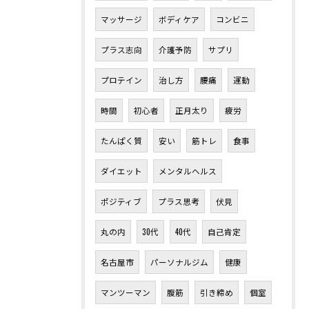
マッサージ
ボディケア
コンビニ
プラス志向
介護予防
サプリ
プロテイン
治し方
腰痛
運動
時間
初心者
正月太り
疲労
たんぱく質
安い
筋トレ
食事
ダイエット
メンタルヘルス
ポジティブ
プラス思考
伏見
丸の内
30代
40代
自己肯定
名古屋市
パーソナルジム
健康
マンツーマン
腹筋
引き締め
個室