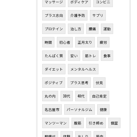
マッサージ
ボディケア
コンビニ
プラス志向
介護予防
サプリ
プロテイン
治し方
腰痛
運動
時間
初心者
正月太り
疲労
たんぱく質
安い
筋トレ
食事
ダイエット
メンタルヘルス
ポジティブ
プラス思考
伏見
丸の内
30代
40代
自己肯定
名古屋市
パーソナルジム
健康
マンツーマン
腹筋
引き締め
個室
脚痩せ
体験
おしり
筋肉