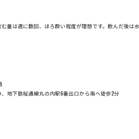
飲む量は週に数回、ほろ酔い程度が理想です。飲んだ後は
階
歩2分、地下鉄桜通線丸の内駅6番出口から南へ徒歩2分