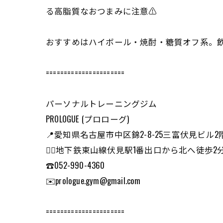
る高脂質なおつまみに注意⚠️
おすすめはハイボール・焼酎・糖質オフ系。
======================
パーソナルトレーニングジム
PROLOGUE (プロローグ)
📍愛知県名古屋市中区錦2-8-25三富伏見ビル2
🏃‍♂️地下鉄東山線伏見駅1番出口から北へ徒
☎️052-990-4360
✉️prologue.gym@gmail.com
======================