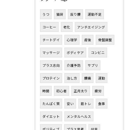
うつ
猫背
反り腰
運動不足
コーヒー
老化
アンチエイジング
チートデイ
心理学
産後
骨盤調整
マッサージ
ボディケア
コンビニ
プラス志向
介護予防
サプリ
プロテイン
治し方
腰痛
運動
時間
初心者
正月太り
疲労
たんぱく質
安い
筋トレ
食事
ダイエット
メンタルヘルス
ポジティブ
プラス思考
伏見