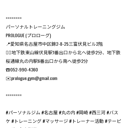
========
パーソナルトレーニングジム
PROLOGUE (プロローグ)
📍愛知県名古屋市中区錦2-8-25三富伏見ビル2階
🏃‍♂️地下鉄東山線伏見駅1番出口から北へ徒歩2分、地下鉄
桜通線丸の内駅6番出口から南へ徒歩2分
☎️052-990-4360
✉️prologue.gym@gmail.com
========
#パーソナルジム #名古屋 #丸の内 #岡崎 #西三河 #バス
ケ #トレーニング #マッサージ #トレーナー活動 #テーピ