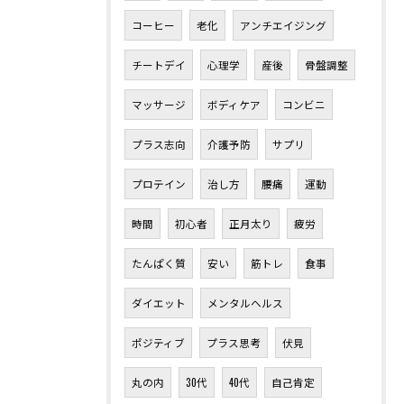
コーヒー
老化
アンチエイジング
チートデイ
心理学
産後
骨盤調整
マッサージ
ボディケア
コンビニ
プラス志向
介護予防
サプリ
プロテイン
治し方
腰痛
運動
時間
初心者
正月太り
疲労
たんぱく質
安い
筋トレ
食事
ダイエット
メンタルヘルス
ポジティブ
プラス思考
伏見
丸の内
30代
40代
自己肯定