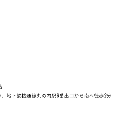
！
階
歩2分、地下鉄桜通線丸の内駅6番出口から南へ徒歩2分