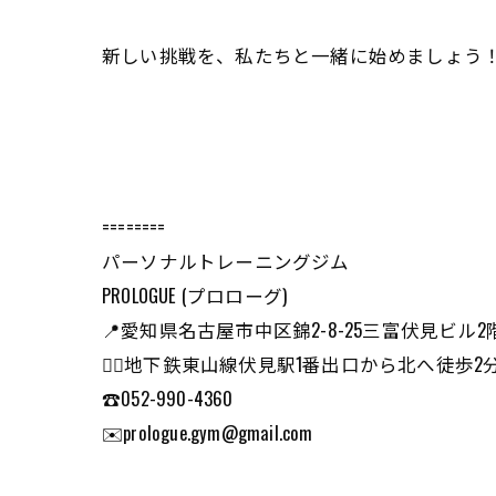
新しい挑戦を、私たちと一緒に始めましょう
========
パーソナルトレーニングジム
PROLOGUE (プロローグ)
📍愛知県名古屋市中区錦2-8-25三富伏見ビル2
🏃‍♂️地下鉄東山線伏見駅1番出口から北へ徒
☎️052-990-4360
✉️prologue.gym@gmail.com