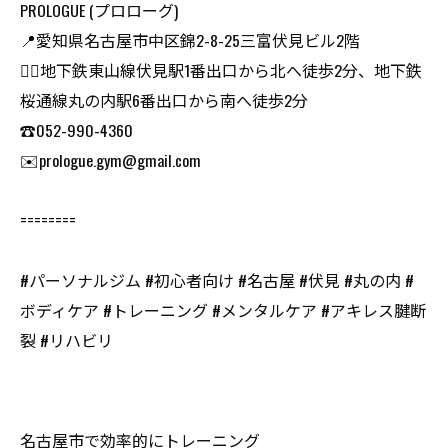
PROLOGUE (プロローグ)
📍愛知県名古屋市中区錦2-8-25三富伏見ビル2階
🏃‍♂️地下鉄東山線伏見駅1番出口から北へ徒歩2分、地下鉄
桜通線丸の内駅6番出口から南へ徒歩2分
☎️052-990-4360
✉️prologue.gym@gmail.com
========
#パーソナルジム #初心者向け #名古屋 #伏見 #丸の内 #
ボディケア #トレーニング #メンタルケア #アキレス腱断
裂 #リハビリ
名古屋市で効率的にトレーニング