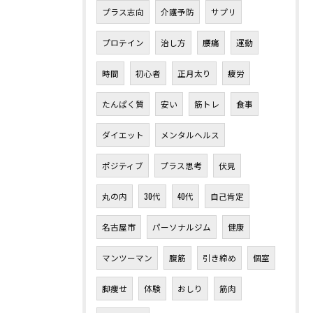
プラス志向
介護予防
サプリ
プロテイン
治し方
腰痛
運動
時間
初心者
正月太り
疲労
たんぱく質
安い
筋トレ
食事
ダイエット
メンタルヘルス
ポジティブ
プラス思考
伏見
丸の内
30代
40代
自己肯定
名古屋市
パーソナルジム
健康
マンツーマン
腹筋
引き締め
個室
脚痩せ
体験
おしり
筋肉