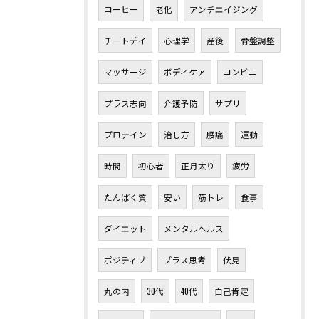
コーヒー
老化
アンチエイジング
チートデイ
心理学
産後
骨盤調整
マッサージ
ボディケア
コンビニ
プラス志向
介護予防
サプリ
プロテイン
治し方
腰痛
運動
時間
初心者
正月太り
疲労
たんぱく質
安い
筋トレ
食事
ダイエット
メンタルヘルス
ポジティブ
プラス思考
伏見
丸の内
30代
40代
自己肯定