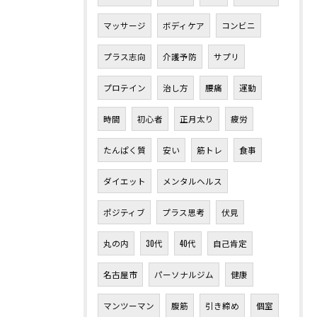
マッサージ
ボディケア
コンビニ
プラス志向
介護予防
サプリ
プロテイン
治し方
腰痛
運動
時間
初心者
正月太り
疲労
たんぱく質
安い
筋トレ
食事
ダイエット
メンタルヘルス
ポジティブ
プラス思考
伏見
丸の内
30代
40代
自己肯定
名古屋市
パーソナルジム
健康
マンツーマン
腹筋
引き締め
個室