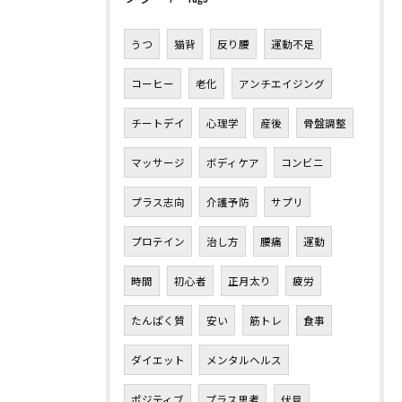
うつ
猫背
反り腰
運動不足
コーヒー
老化
アンチエイジング
チートデイ
心理学
産後
骨盤調整
マッサージ
ボディケア
コンビニ
プラス志向
介護予防
サプリ
プロテイン
治し方
腰痛
運動
時間
初心者
正月太り
疲労
たんぱく質
安い
筋トレ
食事
ダイエット
メンタルヘルス
ポジティブ
プラス思考
伏見