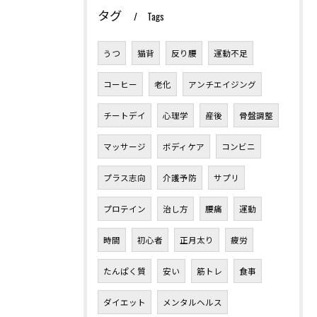
タグ
Tags
うつ
猫背
反り腰
運動不足
コーヒー
老化
アンチエイジング
チートデイ
心理学
産後
骨盤調整
マッサージ
ボディケア
コンビニ
プラス志向
介護予防
サプリ
プロテイン
治し方
腰痛
運動
時間
初心者
正月太り
疲労
たんぱく質
安い
筋トレ
食事
ダイエット
メンタルヘルス