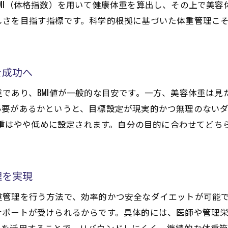
MI（体格指数）を用いて健康体重を算出し、その上で美
体重管理の落とし穴と理想のダイエット法を学ぶ
しさを目指す指標です。科学的根拠に基づいた体重管理こ
自分に合う適正体重を知るポイント
ダイエットで適正体重を知るための判断基準
健康体重と美容体重の算出方法を丁寧に解説
を成功へ
ダイエット外来での体重診断活用法を紹介
であり、BMI値が一般的な目安です。一方、美容体重は見
体重管理に役立つ医療ダイエットの選び方
必要があるかというと、目標設定が現実的かつ無理のない
ダイエットと体重目標設定の重要性を考える
容体重はやや低めに設定されます。自分の目的に合わせてど
無理のない適正体重を目指すための習慣とは
ダイエット成功のカギは体重管理にあり
ダイエットを成功へ導く体重管理の基本とは
理を実現
健康体重を意識したダイエットの実践ポイント
重管理を行う方法で、効率的かつ安全なダイエットが可能
医療ダイエットを利用した体重コントロール術
サポートが受けられるからです。具体的には、医師や管理
体重管理を続けるためのモチベーション維持法
らを活用することで、リバウンドしにくく、継続的な体重管