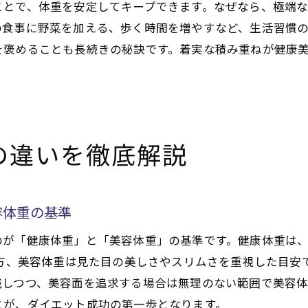
美容体重の維持に役立つ日々のダイエット法
ことで、体重を安定してキープできます。なぜなら、極端
の食事に野菜を加える、歩く時間を増やすなど、生活習慣
無理なく続く体重管理のポイントを押さえる
を褒めることも長続きの秘訣です。着実な積み重ねが健康
医療ダイエットと体重維持の正しい向き合い方
ダイエットと生活習慣改善で適正体重を保つ
美容体重を叶えるダイエットの考え方
ダイエットで理想の美容体重に近づく方法
の違いを徹底解説
美容体重を目指すダイエットの基本を徹底解説
健康的に美容体重を維持するための工夫
医療ダイエットと美容体重の関係を理解する
容体重の基準
体重に縛られない美しいボディラインの作り方
のが「健康体重」と「美容体重」の基準です。健康体重は
美容と健康を両立するダイエット思考とは
一方、美容体重は見た目の美しさやスリムさを重視した目安
体重の悩みに今すぐ役立つ実践法
識しつつ、美容面を追求する場合は無理のない範囲で美容
ダイエットの悩みを解決する体重管理術
とが、ダイエット成功の第一歩となります。