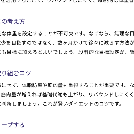
美容体重を目指す際のダイエット注意点を解説
重の考え方
ダイエットと体重の関係から考える習慣作り
無理なく続く健康美のための体重知識
能な体重を設定することが不可欠です。なぜなら、無理な
ダイエットで無理なく健康美を目指す心構え
減少を目指すのではなく、数ヶ月かけて徐々に減らす方法
ズも目標に加えるとよいでしょう。段階的な目標設定が、
健康体重を保つためのダイエット生活習慣
美容体重を叶えるための体重知識の基本
取り組むコツ
体重に左右されない美しさを意識したダイエット
医療ダイエットと生活改善のバランスを保つ方法
標にせず、体脂肪率や筋肉量も重視することが重要です。
体重を味方につけるダイエットのコツを伝授
、筋肉量が増えれば基礎代謝も上がり、リバウンドしにく
に判断しましょう。これが賢いダイエットのコツです。
適正体重を維持するためのコツとは
ダイエットで適正体重を維持する秘訣を紹介
キープする
健康体重をキープするダイエット習慣の工夫