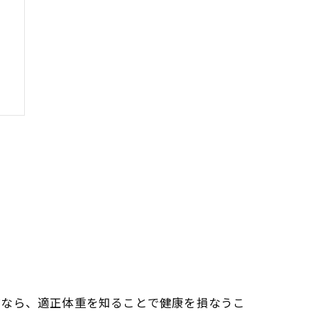
ツ
準
ぜなら、適正体重を知ることで健康を損なうこ
方