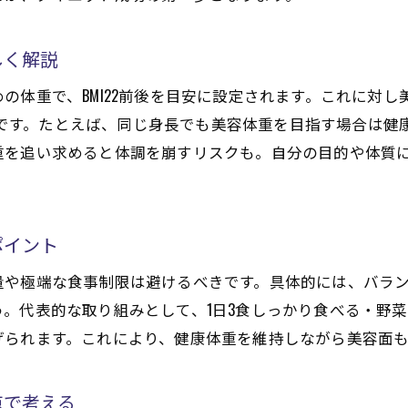
健康体重を手に入れるためのダイエット実践法
美容体重に近づく食事と運動のポイント
しく解説
医療ダイエットの具体的な活用事例を紹介
の体重で、BMI22前後を目安に設定されます。これに対
体重の停滞期を乗り越えるダイエット対策
一般的です。たとえば、同じ身長でも美容体重を目指す場合は
今日からできる体重キープのダイエット習慣
重を追い求めると体調を崩すリスクも。自分の目的や体質
ポイント
量や極端な食事制限は避けるべきです。具体的には、バラ
。代表的な取り組みとして、1日3食しっかり食べる・野
げられます。これにより、健康体重を維持しながら美容面
点で考える