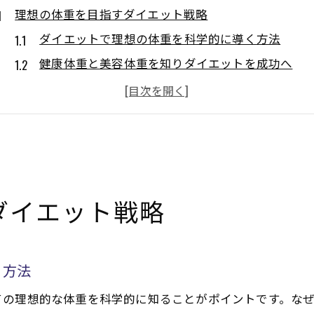
理想の体重を目指すダイエット戦略
ダイエットで理想の体重を科学的に導く方法
健康体重と美容体重を知りダイエットを成功へ
医療ダイエット活用で効率的な体重管理を実現
ダイエットの目標設定に欠かせない体重の考え方
体重とダイエットの関係を理解し賢く取り組むコ
無理なく続くダイエット戦略で体重をキープする
健康体重と美容体重の違いを徹底解説
ダイエット戦略
ダイエットで押さえたい健康体重と美容体重の基
美容体重と健康体重は何が違うのか詳しく解説
健康と美しさを両立するダイエットのポイント
く方法
自分に合う体重目安をダイエットの視点で考える
ての理想的な体重を科学的に知ることがポイントです。な
ダイエット成功へ導く健康体重と美容体重の選び