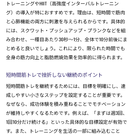
トレーニングやHIIT（高強度インターバルトレーニン
グ法
グ）の導入が特におすすめです。理由は、短時間で筋肉
最短で筋肉を増やすための生活習慣の見直
と心肺機能の両方に刺激を与えられるからです。具体的
し方
には、スクワット・プッシュアップ・プランクなどを組
早く成果を出す筋トレ休息サイクルの作り
み合わせ、一種目あたり30秒〜1分、全体で10分前後にま
方
とめると良いでしょう。これにより、限られた時間でも
モチベーション維持で筋トレを継続する秘
全身の筋力向上と脂肪燃焼効果を効率的に得られます。
訣
短時間筋トレで挫折しない継続のポイント
週2回と週3回の筋トレどちらが効果的か徹底解
説
短時間筋トレを継続するためには、目標を明確にし、達
筋トレ頻度による効果の違いを科学的に解
成しやすい小さなステップを設定することが重要です。
説
なぜなら、成功体験を積み重ねることでモチベーション
が維持しやすくなるためです。例えば、「まずは週3回、
週2と週3の筋トレで得られる成果の比較
1回10分だけ続ける」といった具体的な目標設定が有効で
自分に合った筋トレ頻度の選び方とポイン
す。また、トレーニングを生活の一部に組み込むこと
ト