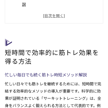
説
筋トレの効果を最短で実感する科学的アプ
ローチ
トレーニング時間を短縮して成果を最大化
するコツ
時短筋トレに適したおすすめメニューの選
短時間で効率的に筋トレ効果を
び方
短時間筋トレで挫折しない継続のポイント
得る方法
最短で筋トレ成果を出すための生活習慣見
直し術
忙しい毎日でも続く筋トレ時短メソッド解説
筋トレは30分でも成果が出る理由
忙しい日々でも筋トレを継続するためには、短時間で完
30分筋トレの効果を高める集中テクニック
結する効率的なメソッドの導入が重要です。科学的に効
果が証明されている「サーキットトレーニング」は、全
短時間筋トレでも十分な成果を得る仕組み
身をバランスよく鍛えられる方法として代表的です。例
解説