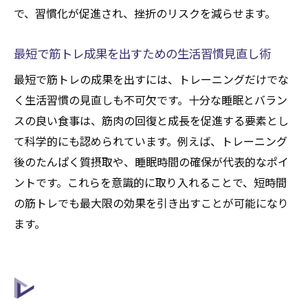
で、習慣化が促進され、挫折のリスクを減らせます。
筋トレ頻度を決める際の注意点と成功法則
週2回筋トレのメリットとデメリットを検証
最短で筋トレ成果を出すための生活習慣見直し術
効果的な筋トレ習慣を作る頻度のコツ
最短で筋トレの成果を出すには、トレーニングだけでな
科学的根拠に基づく時短筋トレのポイント
く生活習慣の見直しも不可欠です。十分な睡眠とバラン
科学的に証明された時短筋トレのメソッド
スの良い食事は、筋肉の回復と成長を促進する要素とし
紹介
て科学的にも認められています。例えば、トレーニング
筋トレの効率を上げる科学的アプローチと
後のたんぱく質摂取や、睡眠時間の確保が代表的なポイ
は
ントです。これらを意識的に取り入れることで、短時間
時短筋トレで成果を最大化する最新研究
の筋トレでも最大限の効果を引き出すことが可能になり
ます。
筋トレの効果を上げる休憩時間の科学的設
定
時短筋トレと栄養管理の重要な関係性
科学が証明する短時間筋トレのベストプラ