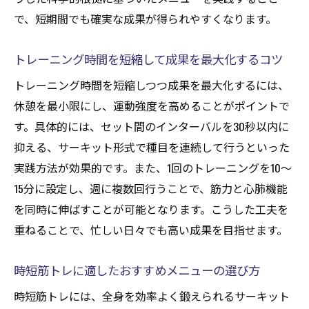
日常生活で無理なく続く筋トレのコツ
で、短期間でも確実な成果が得られやすくなります。
夜の筋トレがもたらす意外なメリット
夜筋トレが筋力アップに与える効果とは
トレーニング時間を短縮して成果を最大化するコツ
夜の筋トレで質の高い睡眠を得る方法
トレーニング時間を短縮しつつ成果を最大化するには、
夜の筋トレを安全に行うための注意点
休憩を最小限にし、運動強度を高めることがポイントで
筋トレは夜でも成果が出る理由と実践法
す。具体的には、セット間のインターバルを30秒以内に
忙しい人に夜筋トレが向いている理由
抑える、サーキット形式で種目を連続して行うといった
実践方法が効果的です。また、1回のトレーニングを10〜
夜トレーニングで1日の疲れをリセットする
15分に設定し、週に複数回行うことで、筋力と心肺機能
コツ
を同時に伸ばすことが可能となります。こうした工夫を
最短期間で体感できる筋トレの極意
重ねることで、忙しい日々でも高い成果を目指せます。
筋トレで最短で効果を出すための計画立案
法
時短筋トレに適したおすすめメニューの選び方
時短で筋トレ成果を得るための食事管理術
時短筋トレには、全身を効率よく鍛えられるサーキット
短期間で筋トレ効果を体感するトレーニン