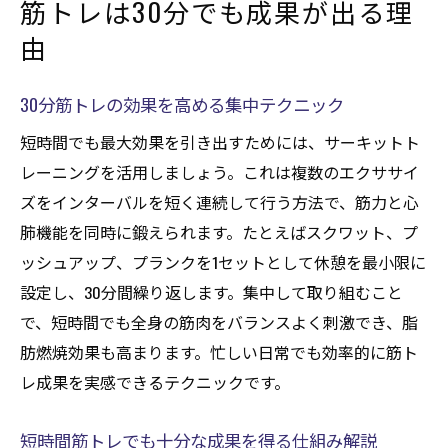
筋トレは30分でも成果が出る理
クティス
限られた時間で筋トレ成果を最大化するコツ
由
短時間でも筋トレ効果を高めるセット法の
30分筋トレの効果を高める集中テクニック
工夫
限られた時間で筋トレ成果を感じる習慣化
短時間でも最大効果を引き出すためには、サーキットト
術
レーニングを活用しましょう。これは複数のエクササイ
筋トレの質を上げるためのタイムマネジメ
ズをインターバルを短く連続して行う方法で、筋力と心
ント術
肺機能を同時に鍛えられます。たとえばスクワット、プ
ッシュアップ、プランクを1セットとして休憩を最小限に
忙しい人向け筋トレメニュー最適化のポイ
設定し、30分間繰り返します。集中して取り組むこと
ント
で、短時間でも全身の筋肉をバランスよく刺激でき、脂
短時間筋トレで結果を出すための集中法
肪燃焼効果も高まります。忙しい日常でも効率的に筋ト
筋トレ後のリカバリーで効果を最大化する
レ成果を実感できるテクニックです。
方法
短時間筋トレでも十分な成果を得る仕組み解説