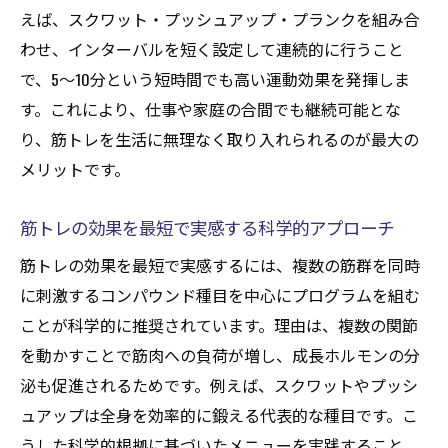
えば、スクワット・プッシュアップ・プランクを組み合
筋トレは30分でも成果が出る科学的な根拠
わせ、インターバルを短く設定して連続的に行うこと
とは
で、5〜10分という短時間でも高い運動効果を発揮しま
忙しい方に最適な30分筋トレの実践方法
す。これにより、仕事や家庭の合間でも継続可能とな
筋トレ効果を最大化するための時短ルール
り、筋トレを生活に無理なく取り入れられるのが最大の
30分筋トレで理想の体を手に入れるコツ
メリットです。
忙しい日々に最適な時短筋トレ術とは
筋トレを短時間で効率よく行う時短術
筋トレの効果を最短で実感する科学的アプローチ
忙しい毎日に取り入れる筋トレの工夫ポイ
筋トレの効果を最短で実感するには、複数の筋群を同時
ント
に刺激するコンパウンド種目を中心にプログラムを組む
隙間時間活用で筋トレ効果を最大限に引き
ことが科学的に推奨されています。理由は、複数の関節
出す
を動かすことで筋肉への負荷が増し、成長ホルモンの分
泌も促進されるためです。例えば、スクワットやプッシ
簡単に続けられる時短筋トレメニュー紹介
ュアップは全身を効率的に鍛える代表的な種目です。こ
生活リズムに合った筋トレ時間の見つけ方
うした科学的根拠に基づいたメニューを実践すること