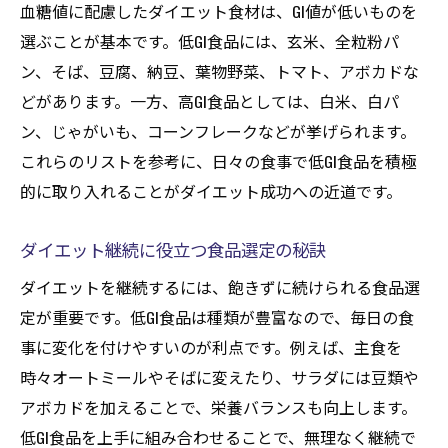
血糖値に配慮したダイエット食材は、GI値が低いものを
血糖値管理に役立つダイエット食の工夫
選ぶことが基本です。低GI食品には、玄米、全粒粉パ
低GI食品を活かした健康的な食事法
ン、そば、豆腐、納豆、葉物野菜、トマト、アボカドな
ダイエット中に選びたい低GI食品一覧
どがあります。一方、高GI食品としては、白米、白パ
ン、じゃがいも、コーンフレークなどが挙げられます。
ダイエットに最適な低GI食品の具体例
これらのリストを参考に、日々の食事で低GI食品を積極
低GI食品一覧で食事メニューを考える
的に取り入れることがダイエット成功への近道です。
ダイエット継続を助ける低GI食品の選定術
低GI食品を使った食事パターンの提案
ダイエット継続に役立つ食品選定の秘訣
ダイエット向き低GI食品の賢い組み合わせ
ダイエットを継続するには、飽きずに続けられる食品選
日常で取り入れやすい低GI食品を紹介
定が重要です。低GI食品は種類が豊富なので、毎日の食
低GI食品でリバウンドしにくい体を目指す方法
事に変化を付けやすいのが利点です。例えば、主食を
ダイエット中のリバウンド対策と低GI食品
時々オートミールやそばに変えたり、サラダには豆類や
継続できる低GI食品の取り入れ方を解説
アボカドを加えることで、栄養バランスも向上します。
低GI食品を上手に組み合わせることで、無理なく継続で
低GI食品で長期的なダイエット成功を目指