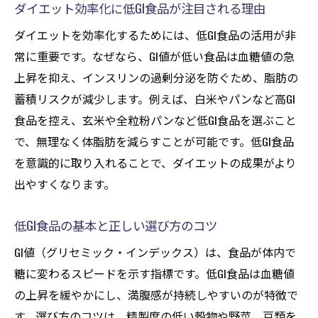
ダイエット効率化に低GI食品が注目される理由
低GI食品でリバウンドを防ぐ方法を解説
ダイエットを効率化するためには、低GI食品の活用が非
ダイエット効果を高める食事管理の実践法
常に重要です。なぜなら、GI値が低い食品は血糖値の急
脂肪蓄積を抑える低GI食品の活用術
上昇を抑え、インスリンの過剰分泌を防ぐため、脂肪の
低GI食品がもたらすダイエットの健康効果
蓄積リスクが減少します。例えば、白米やパンなど高GI
GI値とは何かを知りダイエットを効率化
食品を控え、玄米や全粒粉パンなど低GI食品を選ぶこと
ダイエットに不可欠なGI値の正しい理解
で、無理なく体脂肪を減らすことが可能です。低GI食品
を意識的に取り入れることで、ダイエットの成果がより
GI値がダイエットに与える具体的な影響
出やすくなります。
低GI食品と高GI食品の違いを徹底解説
ダイエット効率を上げるGI値活用法
低GI食品の基本と正しい選び方のコツ
血糖値安定がもたらすダイエット効果
GI値（グリセミック・インデックス）は、食品が体内で
ダイエット初心者が知るべきGI値の基礎
糖に変わるスピードを示す指標です。低GI食品は血糖値
低GIと高GI食品リストで賢く食事管理
の上昇を緩やかにし、満腹感が持続しやすいのが特徴で
ダイエットに役立つ低GI食品リストの活用
す。選び方のコツは、精製度の低い穀物や野菜、豆類を