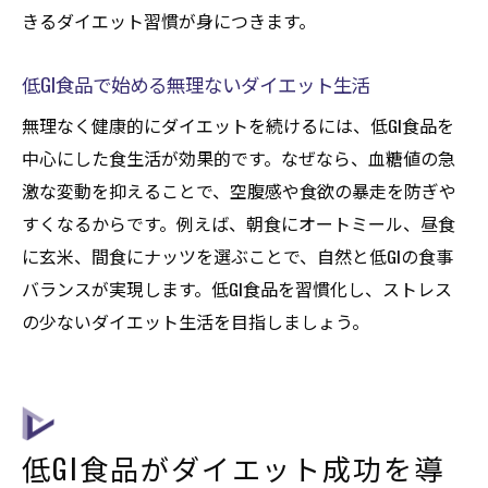
きるダイエット習慣が身につきます。
す
リバウンドしにくいダイエット習慣の作り
低GI食品で始める無理ないダイエット生活
方
無理なく健康的にダイエットを続けるには、低GI食品を
低GI食品が支えるダイエットの安定効果
中心にした食生活が効果的です。なぜなら、血糖値の急
ダイエット維持に役立つ低GI食品の活用法
激な変動を抑えることで、空腹感や食欲の暴走を防ぎや
GI値を理解し実践するダイエット食事法
すくなるからです。例えば、朝食にオートミール、昼食
ダイエット成功に導くGI値活用食事法
に玄米、間食にナッツを選ぶことで、自然と低GIの食事
低GI食品中心の食事で健康的に痩せる
バランスが実現します。低GI食品を習慣化し、ストレス
GI値を意識したダイエットメニューの工夫
の少ないダイエット生活を目指しましょう。
継続しやすい低GI食品ダイエットの始め方
ダイエット中の食事管理とGI値の重要性
低GI食品で理想のダイエットを実現する方
法
低GI食品がダイエット成功を導