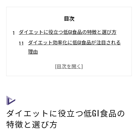
目次
ダイエットに役立つ低GI食品の特徴と選び方
ダイエット効率化に低GI食品が注目される
理由
低GI食品の基本と正しい選び方のコツ
ダイエット成功へ導く食事管理のポイント
血糖値に配慮したダイエット食材とは
ダイエット継続に役立つ食品選定の秘訣
低GI食品で始める無理ないダイエット生活
ダイエットに役立つ低GI食品の
低GI食品がダイエット成功を導く理由とは
特徴と選び方
ダイエット中に低GI食品が支持される根拠
血糖値コントロールとダイエットの関係性