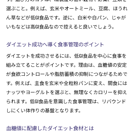
術
選ぶこと。例えば、玄米やオートミール、豆腐、ほうれ
高GI食品を避ける食事管理のコツ
ん草などが低GI食品です。逆に、白米や白パン、じゃが
低GI・高GI食品の特徴と具体的な比較
いもなどは高GI食品なので控えると良いでしょう。
ダイエット向き食品リストで食事を最適化
ダイエット成功へ導く食事管理のポイント
リストを活用した賢いダイエット習慣作り
ダイエットを成功させるには、低GI食品を中心に食事を
食事管理に役立つ低GI食品の選び方
組み立てることがポイントです。理由は、血糖値の安定
健康的なダイエットを叶える低GI食品のポイン
が食欲コントロールや脂肪蓄積の抑制につながるためで
ト
す。例えば、主食を玄米や全粒粉パンに変え、間食には
ダイエット成功に導く低GI食品の活用ポイ
ナッツやヨーグルトを選ぶと、無理なくカロリーを抑え
ント
られます。低GI食品を意識した食事管理は、リバウンド
健康志向のダイエットには低GI食品が最適
しにくい体作りの基盤となります。
低GI食品で体脂肪を効率良く減らす方法
ダイエット習慣に低GI食品を取り入れるコ
血糖値に配慮したダイエット食材とは
ツ