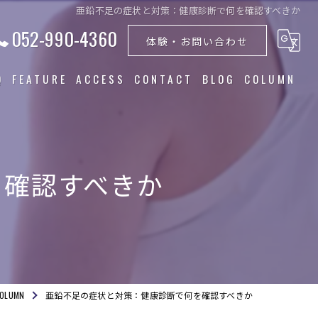
亜鉛不足の症状と対策：健康診断で何を確認すべきか
052-990-4360
体験・お問い合わせ
Q
FEATURE
ACCESS
CONTACT
BLOG
COLUMN
トレーニング
食事指導
を確認すべきか
ダイエット
筋トレ
美容
OLUMN
亜鉛不足の症状と対策：健康診断で何を確認すべきか