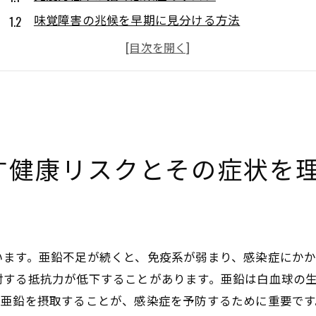
味覚障害の兆候を早期に見分ける方法
亜鉛不足が肌や髪に与える影響
精神的健康への影響とその対策
亜鉛不足が成長や発達に与える影響
慢性的な疲労感と亜鉛の関係
健康診断で見逃しがちな亜鉛不足をチェックする方法
す健康リスクとその症状を
血液検査で亜鉛レベルを確認する重要性
亜鉛不足の初期症状に注目するポイント
健康診断の結果をどう解釈するか
医師に相談すべきタイミングとは
います。亜鉛不足が続くと、免疫系が弱まり、感染症にか
健康診断で補足できる栄養状態のチェック
対する抵抗力が低下することがあります。亜鉛は白血球の
亜鉛不足を見逃さないためのセルフチェック方法
亜鉛を摂取することが、感染症を予防するために重要です。
健康維持に欠かせない亜鉛の役割とサプリメントの活用