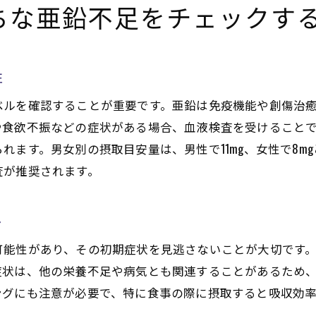
ちな亜鉛不足をチェックす
食材の調理法で変わる亜鉛の吸収率
亜鉛の吸収を妨げる要因を知る
日々の食事に亜鉛を取り入れる小さな工夫
性
ベルを確認することが重要です。亜鉛は免疫機能や創傷治
や食欲不振などの症状がある場合、血液検査を受けること
れます。男女別の摂取目安量は、男性で11mg、女性で8m
査が推奨されます。
ト
可能性があり、その初期症状を見逃さないことが大切です
症状は、他の栄養不足や病気とも関連することがあるため
ングにも注意が必要で、特に食事の際に摂取すると吸収効