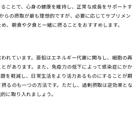
定期的な亜鉛摂取のメリット
することで、心身の健康を維持し、正常な成長をサポート
子供の成長に必要な亜鉛の役割
。食事からの摂取が最も理想的ですが、必要に応じてサプリメ
ため、朝食や夕食と一緒に摂ることをおすすめします。
健康診断で亜鉛不足を発見するための血液検査の見方
血液検査で確認すべき亜鉛の基準値
検査結果の数値を正しく理解する方法
亜鉛不足を示す他の血液指標
言われています。亜鉛はエネルギー代謝に関与し、細胞の
医師からのアドバイスを活用する
ことがあります。また、免疫力の低下によって感染症にか
問題を軽減し、日常生活をより活力あるものにすることが
自己判断を避けるためのガイドライン
て摂るのも一つの方法です。ただし、過剰摂取は逆効果と
検査結果から見る健康状態の全体像
識的に取り入れましょう。
日々の食事で効率的に亜鉛を摂取する実践的な方法
亜鉛を多く含む食材リスト
外食でも亜鉛をしっかり摂取する工夫
亜鉛摂取を意識した1日の食事例