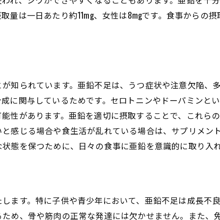
高齢者における亜鉛摂取の重要性
取量は一日あたり約11mg、女性は8mgです。食事からの
亜鉛不足が疑われるときの予防策と生活習慣の見直し
偏食を改善するための食事プラン
亜鉛を効率的に摂取するための調理法
ストレス管理と亜鉛不足の関係
とが知られています。亜鉛不足は、うつ症状や注意欠陥、
日常生活での亜鉛摂取を増やす工夫
合成に関与しているためです。セロトニンやドーパミンと
運動習慣がもたらす亜鉛代謝の改善
可能性があります。亜鉛を適切に摂取することで、これら
アルコール摂取が亜鉛吸収に与える影響
いと感じる場合や食生活が乱れている場合は、サプリメン
味覚障害や皮膚炎を防ぐための亜鉛摂取のポイント
な状態を保つために、日々の食事に亜鉛を意識的に取り入
味覚障害予防に必要な亜鉛の量
肌を健康に保つための亜鉛の重要性
亜鉛を含む食材を取り入れたレシピ
たします。特に子供や青少年において、亜鉛不足は成長不
亜鉛不足による皮膚トラブルの実態
るため、骨や筋肉の正常な発達には欠かせません。また、