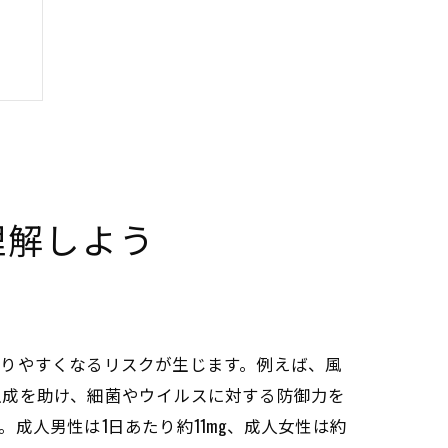
理解しよう
かりやすくなるリスクが生じます。例えば、風
生成を助け、細菌やウイルスに対する防御力を
成人男性は1日あたり約11mg、成人女性は約
法