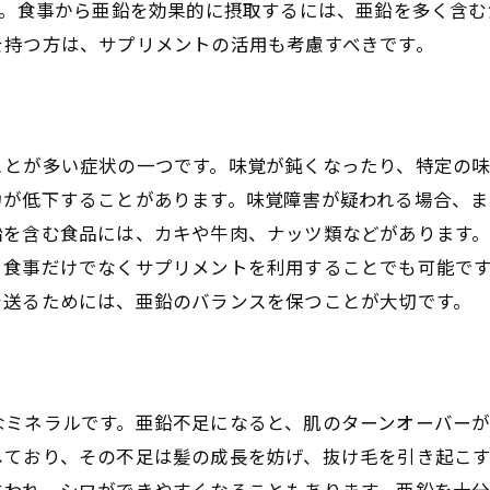
す。食事から亜鉛を効果的に摂取するには、亜鉛を多く含
亜鉛が体内で果たす重要な役割
を持つ方は、サプリメントの活用も考慮すべきです。
サプリメント選びのポイント
亜鉛の吸収を助ける栄養素とは
過剰摂取を避ける方法
ことが多い症状の一つです。味覚が鈍くなったり、特定の
亜鉛サプリメントの摂取タイミング
力が低下することがあります。味覚障害が疑われる場合、
自然食品とサプリメントの使い分け
鉛を含む食品には、カキや牛肉、ナッツ類などがあります
、食事だけでなくサプリメントを利用することでも可能で
亜鉛摂取のベストタイミングと男女別の摂取量ガイド
を送るためには、亜鉛のバランスを保つことが大切です。
食事と一緒に摂取するメリット
空腹時の摂取は効果的か？
男性と女性で異なる摂取量の目安
妊娠中や授乳中の亜鉛摂取
なミネラルです。亜鉛不足になると、肌のターンオーバー
しており、その不足は髪の成長を妨げ、抜け毛を引き起こ
日常生活における亜鉛の摂取バランス
失われ、シワができやすくなることもあります。亜鉛を十