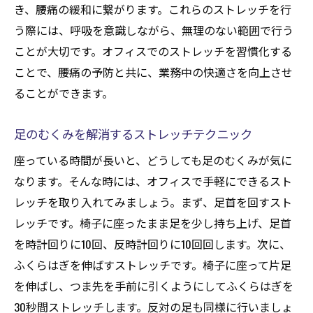
図る
き、腰痛の緩和に繋がります。これらのストレッチを行
う際には、呼吸を意識しながら、無理のない範囲で行う
職場でのストレッチ環境を整える方法
ことが大切です。オフィスでのストレッチを習慣化する
同僚と一緒にできるストレッチの提案
ことで、腰痛の予防と共に、業務中の快適さを向上させ
仕事中にリフレッシュするストレッチの重
ることができます。
要性
ストレッチで心身のバランスを保つ秘訣
足のむくみを解消するストレッチテクニック
オフィスでのストレッチタイムを設けるメ
座っている時間が長いと、どうしても足のむくみが気に
リット
なります。そんな時には、オフィスで手軽にできるスト
職場で快適に過ごすためのストレッチ活用
レッチを取り入れてみましょう。まず、足首を回すスト
法
レッチです。椅子に座ったまま足を少し持ち上げ、足首
ストレッチで日常の疲れをリセットする職場の
を時計回りに10回、反時計回りに10回回します。次に、
工夫
ふくらはぎを伸ばすストレッチです。椅子に座って片足
日常の疲れを取るためのストレッチ術
を伸ばし、つま先を手前に引くようにしてふくらはぎを
職場でのリセットタイムを最大限に活用
30秒間ストレッチします。反対の足も同様に行いましょ