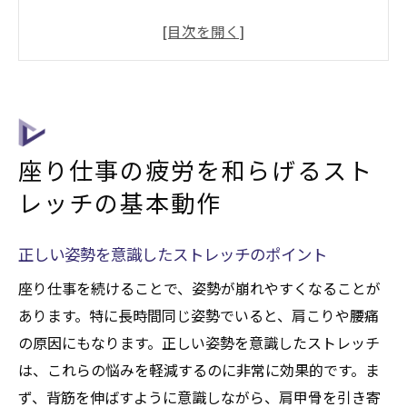
ト
椅子を使った簡単なストレッチ方法
首と肩をリラックスさせるための基本動作
腰痛予防に効果的なストレッチのコツ
足のむくみを解消するストレッチテクニッ
座り仕事の疲労を和らげるスト
ク
レッチの基本動作
毎日の疲れを取るためのストレッチ習慣
オフィスでできるストレッチで肩こりを撃退
正しい姿勢を意識したストレッチのポイント
肩こりを軽減するための寝たままストレッ
チ
座り仕事を続けることで、姿勢が崩れやすくなることが
あります。特に長時間同じ姿勢でいると、肩こりや腰痛
デスクワーク中にできる肩ストレッチ法
の原因にもなります。正しい姿勢を意識したストレッチ
肩甲骨の動きを良くするストレッチの種類
は、これらの悩みを軽減するのに非常に効果的です。ま
頭痛を防ぐための肩こりストレッチ
ず、背筋を伸ばすように意識しながら、肩甲骨を引き寄