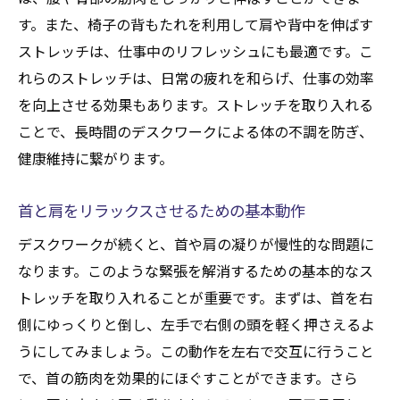
職場で手軽に試せるストレッチで腰痛予防
す。また、椅子の背もたれを利用して肩や背中を伸ばす
椅子に座ったままできる腰ストレッチ
ストレッチは、仕事中のリフレッシュにも最適です。こ
腰痛に効くオフィス用ストレッチ
れらのストレッチは、日常の疲れを和らげ、仕事の効率
腰痛を防ぐためのデスク作業習慣
を向上させる効果もあります。ストレッチを取り入れる
ことで、長時間のデスクワークによる体の不調を防ぎ、
腰の負担を軽減するストレッチ法
健康維持に繋がります。
立ち上がって行う腰のストレッチ
腰痛予防に役立つ職場での工夫
首と肩をリラックスさせるための基本動作
簡単にできるストレッチで集中力を維持する方
デスクワークが続くと、首や肩の凝りが慢性的な問題に
法
なります。このような緊張を解消するための基本的なス
脳を活性化させるストレッチの効果
トレッチを取り入れることが重要です。まずは、首を右
仕事の合間に最適なリフレッシュストレッ
側にゆっくりと倒し、左手で右側の頭を軽く押さえるよ
チ
うにしてみましょう。この動作を左右で交互に行うこと
集中力を切らさないためのストレッチ法
で、首の筋肉を効果的にほぐすことができます。さら
心身をリフレッシュするストレッチ習慣