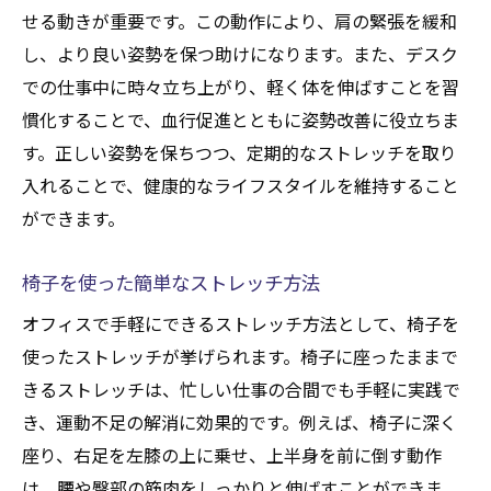
簡単な肩こり解消のためのデスクワーク習
せる動きが重要です。この動作により、肩の緊張を緩和
慣
し、より良い姿勢を保つ助けになります。また、デスク
オフィスでの肩こりを予防する工夫
での仕事中に時々立ち上がり、軽く体を伸ばすことを習
デスクワーク中に実践できるおすすめのストレ
慣化することで、血行促進とともに姿勢改善に役立ちま
ッチとは
す。正しい姿勢を保ちつつ、定期的なストレッチを取り
デスクで手軽にできる全身ストレッチ
入れることで、健康的なライフスタイルを維持すること
ができます。
集中力を高めるためのおすすめストレッチ
デスク周りを活用したストレッチ術
椅子を使った簡単なストレッチ方法
長時間座っているときのストレッチポイン
オフィスで手軽にできるストレッチ方法として、椅子を
ト
使ったストレッチが挙げられます。椅子に座ったままで
デスク作業の合間に取り入れたいストレッ
きるストレッチは、忙しい仕事の合間でも手軽に実践で
チ
き、運動不足の解消に効果的です。例えば、椅子に深く
簡単にできるストレッチで仕事効率をアッ
座り、右足を左膝の上に乗せ、上半身を前に倒す動作
プ
は、腰や臀部の筋肉をしっかりと伸ばすことができま