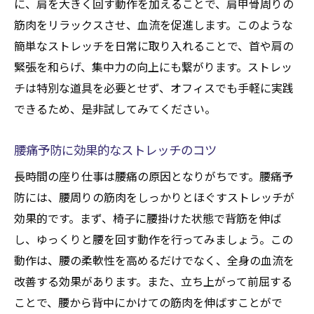
に、肩を大きく回す動作を加えることで、肩甲骨周りの
デスクワークの合間に行う集中力アップス
筋肉をリラックスさせ、血流を促進します。このような
トレッチ
簡単なストレッチを日常に取り入れることで、首や肩の
緊張を和らげ、集中力の向上にも繋がります。ストレッ
シンプルな方法で集中力を保つストレッチ
チは特別な道具を必要とせず、オフィスでも手軽に実践
忙しいビジネスパーソンに最適なストレッチの
できるため、是非試してみてください。
選び方
時間をかけないストレッチの選び方
腰痛予防に効果的なストレッチのコツ
仕事の効率を上げるためのストレッチ法
長時間の座り仕事は腰痛の原因となりがちです。腰痛予
毎日のルーチンに組み込みたいストレッチ
防には、腰周りの筋肉をしっかりとほぐすストレッチが
短時間で効果を感じるストレッチの秘訣
効果的です。まず、椅子に腰掛けた状態で背筋を伸ば
自分に合ったストレッチを見つける方法
し、ゆっくりと腰を回す動作を行ってみましょう。この
ビジネスパーソン向けのストレッチ選びの
動作は、腰の柔軟性を高めるだけでなく、全身の血流を
ポイント
改善する効果があります。また、立ち上がって前屈する
職場でも快適に！ストレッチでリフレッシュを
ことで、腰から背中にかけての筋肉を伸ばすことがで