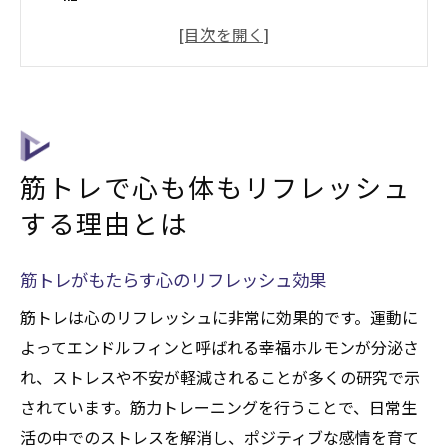
力
筋トレで得られる自信と自己肯定感の向上
心身の緊張をほぐす筋トレのメカニズム
リフレッシュのための適切な筋トレ頻度と
は
筋トレで心も体もリフレッシュ
筋トレが日常生活に与えるリフレッシュ効
する理由とは
果
効果的な筋トレでストレスを解消する方法
筋トレがもたらす心のリフレッシュ効果
ストレス軽減に効果的な筋トレの種類
筋トレは心のリフレッシュに非常に効果的です。運動に
筋トレとメンタルヘルスの関係性
よってエンドルフィンと呼ばれる幸福ホルモンが分泌さ
筋トレ中の呼吸法でストレスを緩和
れ、ストレスや不安が軽減されることが多くの研究で示
筋トレのルーティンがストレスを減少させ
されています。筋力トレーニングを行うことで、日常生
る理由
活の中でのストレスを解消し、ポジティブな感情を育て