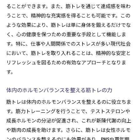
筋トレ後の心地よさがストレス解消に繋が
ることができます。また、筋トレを通じて達成感を味わ
る
うことで、精神的な充実感を得ることも可能です。この
日々のストレスを和らげる筋トレの取り入
ような効果により、筋トレは単に身体を鍛えるだけでな
れ方
く、心の健康を保つための重要な手段として機能しま
筋トレで得られる具体的な健康効果を解説
す。特に、仕事や人間関係でのストレスが多い現代社会
筋トレがもたらす筋肉強化のメリット
において、筋トレを取り入れることは、精神的な安定と
リフレッシュを図るための有効なアプローチとなりま
免疫力向上に貢献する筋トレの効果
す。
筋トレが循環器系に与える健康効果
筋トレの継続が骨密度を高める理由
体内のホルモンバランスを整える筋トレの力
代謝改善に役立つ筋トレのメカニズム
筋トレは体内のホルモンバランスを整えるのに役立ちま
筋トレと長寿健康の関連性を解説
す。筋力トレーニングを行うことで、テストステロンや
筋トレを取り入れて日常生活を活性化しよう
成長ホルモンの分泌が促進され、これが新陳代謝の向上
日常生活に筋トレを組み込むためのヒント
や筋肉の成長を助けます。さらに、筋トレは女性ホルモ
筋トレが生活リズムを整える理由
ンのバランスを整えるのにも効果があり、PMSや更年期