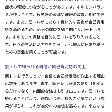
筋トレを利用したエネルギッシュな日々の
症状の軽減につながることがあります。ホルモンバラン
実現
スが整うことで、疲労感の軽減や睡眠の改善が期待でき
ます。また、筋トレがもたらす身体的な変化が自己肯定
日常の活動をサポートする筋力トレーニン
感を高めるため、心身の健康を総合的にサポートしま
グ
す。ホルモンの調整を目的に筋トレを取り入れること
筋トレで得られる日々の充実感
で、日々の生活に活力をもたらし、心地よい日常を送る
筋トレがライフスタイルに与えるポジティ
ための基盤を築くことが可能です。
ブな影響
効果的な筋トレプランで無理なく続けるコツ
筋トレで得られる自信と自己肯定感の向上
長続きする筋トレプランの作り方
筋トレを行うことで、自信と自己肯定感が向上する理由
筋トレの習慣化を助ける小さなステップ
は数多くあります。まず、筋トレは身体の見た目を変え
モチベーションを維持する筋トレプランニ
るだけでなく、内面的な強さも引き出します。筋トレを
ング
続けることにより、筋肉がつき、持久力が増すという成
無理のない筋トレ頻度と強度の決め方
果が得られ、これが自分への自信を高めます。小さな成