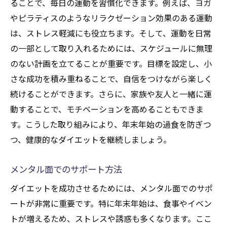
ることで、毎日の運動を習慣化できます。例えば、ヨガ
食材の準備と計画の立て方
やピラティスのようなリラクゼーション効果のある運動
目的を持った食事プラン
は、ストレス軽減にも役立ちます。そして、運動を日常
日々の記録と振り返り
の一部として取り入れるためには、スケジュールに無理
のない計画を立てることが重要です。目標を設定し、小
健康を保ちながら年末年始を楽しむダイエット
さな成功を積み重ねることで、自信をつけながら楽しく
のヒント
続けることができます。さらに、家族や友人と一緒に運
バランスの良い食事を心がける
動することで、モチベーションを高めることもできま
運動を日課に取り入れる
す。こうした取り組みにより、年末年始の過食を防ぎつ
休息とリフレッシュの重要性
つ、健康的なダイエットを継続しましょう。
年末年始のイベントに参加する工夫
ストレス管理で健康を保つ
メンタル面でのサポート方法
サポートシステムを活用する
ダイエットを成功させるためには、メンタル面でのサポ
ダイエットと年末年始の過食防止を両立する方
ートが非常に重要です。特に年末年始は、食事やイベン
法
トが増えるため、ストレスや誘惑も多くなります。ここ