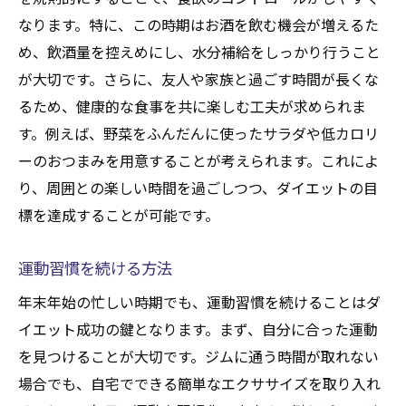
サポートを得るためのコミュニケーション
なります。特に、この時期はお酒を飲む機会が増えるた
失敗を防ぐためのメンタルケア
め、飲酒量を控えめにし、水分補給をしっかり行うこと
ダイエット中に年末年始の料理を楽しむ方法
が大切です。さらに、友人や家族と過ごす時間が長くな
ローカロリーで満足感のあるレシピ
るため、健康的な食事を共に楽しむ工夫が求められま
伝統料理をヘルシーにアレンジ
す。例えば、野菜をふんだんに使ったサラダや低カロリ
家族と楽しむ健康的な食卓
ーのおつまみを用意することが考えられます。これによ
カロリー計算の簡単な方法
り、周囲との楽しい時間を過ごしつつ、ダイエットの目
標を達成することが可能です。
食事の量を抑えるテクニック
食後のデザートをヘルシーに楽しむ
運動習慣を続ける方法
年末年始に食べすぎないためのダイエットの工
年末年始の忙しい時期でも、運動習慣を続けることはダ
夫
イエット成功の鍵となります。まず、自分に合った運動
満腹中枢を刺激する食べ方
を見つけることが大切です。ジムに通う時間が取れない
食材の選び方でコントロール
場合でも、自宅でできる簡単なエクササイズを取り入れ
年末年始特有の食習慣を見直す