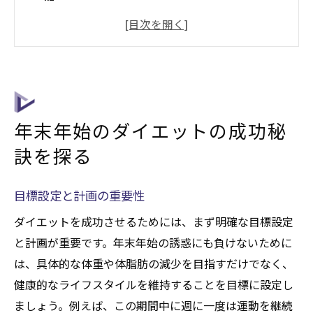
運動習慣を続ける方法
メンタル面でのサポート方法
年末年始のストレス対策
ダイエットの成果を維持するコツ
過食を防ぐダイエット法で年末年始を乗り切る
年末年始のダイエットの成功秘
満腹感を得るための食材選び
訣を探る
食事のタイミングと頻度の調整
年末年始特有の誘惑への対処法
目標設定と計画の重要性
健康的なおやつの選び方
ダイエットを成功させるためには、まず明確な目標設定
飲み物でカロリーをコントロール
と計画が重要です。年末年始の誘惑にも負けないために
外食時のダイエットテクニック
は、具体的な体重や体脂肪の減少を目指すだけでなく、
ダイエット中でも満足感を得る年末年始の過ご
健康的なライフスタイルを維持することを目標に設定し
し方
ましょう。例えば、この期間中に週に一度は運動を継続