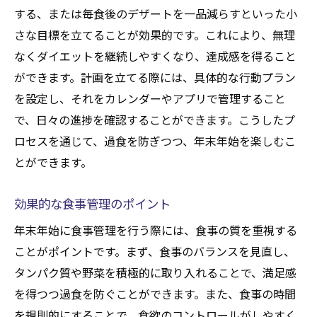
味わうことの重要性
する、または毎食後のデザートを一品減らすといった小
さな目標を立てることが効果的です。これにより、無理
少量を楽しむ食事法
なくダイエットを継続しやすくなり、達成感を得ること
食事の質を高める工夫
ができます。計画を立てる際には、具体的な行動プラン
家族や友人と楽しむ健康メニュー
を設定し、それをカレンダーやアプリで管理すること
食後のアクティビティで消費カロリーを増
で、日々の進捗を確認することができます。こうしたプ
やす
ロセスを通じて、過食を防ぎつつ、年末年始を楽しむこ
リラックスする時間の確保
とができます。
年末年始の誘惑から自分を守るダイエットのテ
クニック
効果的な食事管理のポイント
自己コントロールを強化する方法
年末年始に食事管理を行う際には、食事の質を重視する
視覚的に食欲を抑える工夫
ことがポイントです。まず、食事のバランスを見直し、
衝動買いを防ぐための準備
タンパク質や野菜を積極的に取り入れることで、満足感
を得つつ過食を防ぐことができます。また、食事の時間
年末年始特有の環境への適応
を規則的にすることで、食欲のコントロールがしやすく