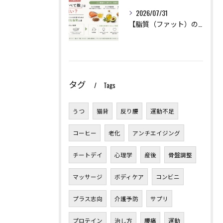
2026/07/31
【脂質（ファット）の選び方】「油はすべて敵」は大間違い？美肌とホルモンバランスを保つために摂るべき良質な脂質とは
タグ
Tags
うつ
猫背
反り腰
運動不足
コーヒー
老化
アンチエイジング
チートデイ
心理学
産後
骨盤調整
マッサージ
ボディケア
コンビニ
プラス志向
介護予防
サプリ
プロテイン
治し方
腰痛
運動