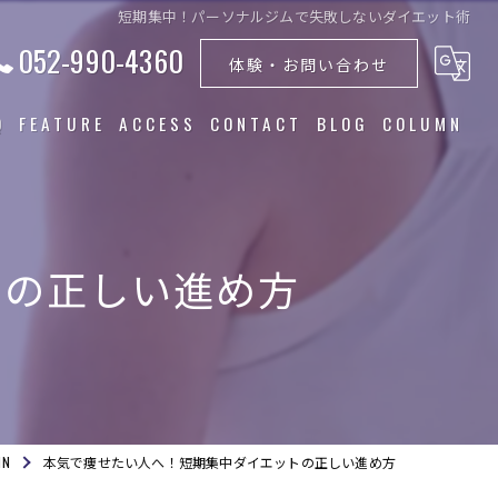
短期集中！パーソナルジムで失敗しないダイエット術
052-990-4360
体験・お問い合わせ
Q
FEATURE
ACCESS
CONTACT
BLOG
COLUMN
トレーニング
食事指導
トの正しい進め方
ダイエット
筋トレ
美容
MN
本気で痩せたい人へ！短期集中ダイエットの正しい進め方